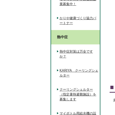
業募集中！
かりや健康づくり協力パ
ートナー
熱中症
熱中症対策は万全です
か？
KARIYA クーリングシェ
ルター
クーリングシェルター
（指定暑熱避難施設）を
募集します
マイボトル用給水機の設