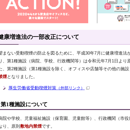
健康増進法の一部改正について
望まない受動喫煙の防止を図るために、平成30年7月に健康増進法
り、第1種施設（病院、学校、行政機関等）は令和元年7月1日より
た、第2種施設（第1種施設を除く、オフィスや店舗等その他の施設
禁煙
となりました。
厚生労働省受動喫煙対策
（外部リンク）
第1種施設について
病院や学校、児童福祉施設（保育園、児童館等）、行政機関（市役
なり、原則
敷地内禁煙
です。