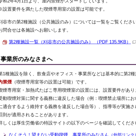
令和2年4月1日より、屋内禁煙がスタートしています。
※設置要件を満たした喫煙専用室の設置は可能です。
刈谷市の第2種施設（公共施設のみ）については一覧をご覧くださ
お問合せは各施設へお願いします。
第2種施設一覧（刈谷市の公共施設のみ） （PDF 135.9KB）
事業所のみなさまへ
第1種施設を除く、飲食店やオフィス・事業所などは基本的に第2種
内禁煙
（喫煙専用室等の設置は可能）です。
喫煙専用室・加熱式たばこ専用喫煙室の設置には、設置要件があり
受動喫煙対策に関する義務に違反した場合（例：喫煙禁止場所にお
に適合するよう維持する義務を違反した場合等）、指導等が実施さ
罰則が適用されることがあります。
詳しくは厚生労働省の特設サイトの以下のページを確認してくださ
なくそう！望まない受動喫煙 事業所のみなさん
（外部リンク