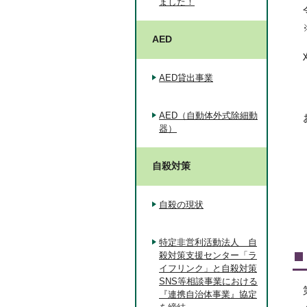
ました！
AED
AED貸出事業
AED（自動体外式除細動
器）
自殺対策
自殺の現状
特定非営利活動法人 自
殺対策支援センター「ラ
イフリンク」と自殺対策
SNS等相談事業における
『連携自治体事業』協定