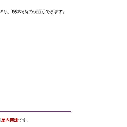
限り、喫煙場所の設置ができます。
則
屋内禁煙
です。