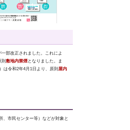
が一部改正されました。これによ
原則
敷地内禁煙
となりました。ま
）は令和2年4月1日より、原則
屋内
所、市民センター等）などが対象と