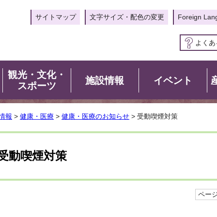
サイトマップ
文字サイズ・配色の変更
Foreign Lan
よくあ
観光・文化・
施設情報
イベント
スポーツ
情報
>
健康・医療
>
健康・医療のお知らせ
> 受動喫煙対策
受動喫煙対策
ページI