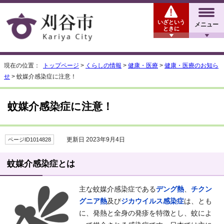
いざという
メニュー
ときに
現在の位置：
トップページ
>
くらしの情報
>
健康・医療
>
健康・医療のお知ら
せ
> 蚊媒介感染症に注意！
蚊媒介感染症に注意！
更新日 2023年9月4日
ページID1014828
蚊媒介感染症とは
主な蚊媒介感染症である
デング熱
、
チクン
グニア熱
及び
ジカウイルス感染症
は、とも
に、発熱と全身の発疹を特徴とし、蚊によ