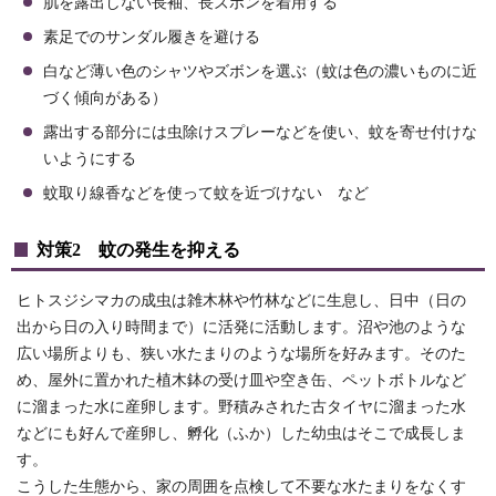
肌を露出しない長袖、長ズボンを着用する
素足でのサンダル履きを避ける
白など薄い色のシャツやズボンを選ぶ（蚊は色の濃いものに近
づく傾向がある）
露出する部分には虫除けスプレーなどを使い、蚊を寄せ付けな
いようにする
蚊取り線香などを使って蚊を近づけない など
対策2 蚊の発生を抑える
ヒトスジシマカの成虫は雑木林や竹林などに生息し、日中（日の
出から日の入り時間まで）に活発に活動します。沼や池のような
広い場所よりも、狭い水たまりのような場所を好みます。そのた
め、屋外に置かれた植木鉢の受け皿や空き缶、ペットボトルなど
に溜まった水に産卵します。野積みされた古タイヤに溜まった水
などにも好んで産卵し、孵化（ふか）した幼虫はそこで成長しま
す。
こうした生態から、家の周囲を点検して不要な水たまりをなくす