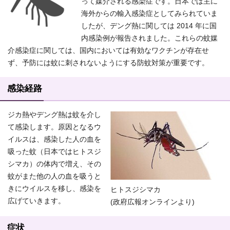
って媒介される感染症です。日本では主に
海外からの輸入感染症としてみられていま
したが、デング熱に関しては 2014 年に国
内感染例が報告されました。これらの蚊媒
介感染症に関しては、国内においては有効なワクチンが存在せ
ず、予防には蚊に刺されないようにする防蚊対策が重要です。
感染経路
ジカ熱やデング熱は蚊を介し
て感染します。原因となるウ
イルスは、感染した人の血を
吸った蚊（日本ではヒトスジ
シマカ）の体内で増え、その
蚊がまた他の人の血を吸うと
きにウイルスを移し、感染を
ヒトスジシマカ
広げていきます。
(政府広報オンラインより)
症状