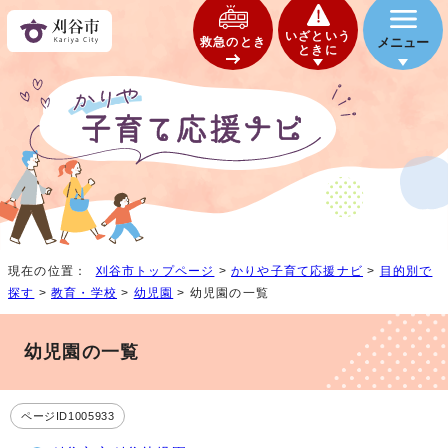
いざという
救急のとき
メニュー
ときに
現在の位置：
刈谷市トップページ
>
かりや子育て応援ナビ
>
目的別で
探す
>
教育・学校
>
幼児園
> 幼児園の一覧
幼児園の一覧
ページID1005933