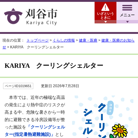
いざという
メニュー
ときに
現在の位置：
トップページ
>
くらしの情報
>
健康・医療
>
健康・医療のお知ら
せ
> KARIYA クーリングシェルター
KARIYA クーリングシェルター
更新日 2026年7月28日
ページID1019651
本市では、近年の極端な高温
の発生により熱中症のリスクが
高まる中、危険な暑さから一時
的に避難できる冷房設備等が整
った施設を
「クーリングシェル
ター(指定暑熱避難施設)」
とし