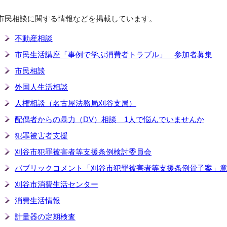
市民相談に関する情報などを掲載しています。
不動産相談
市民生活講座「事例で学ぶ消費者トラブル」 参加者募集
市民相談
外国人生活相談
人権相談（名古屋法務局刈谷支局）
配偶者からの暴力（DV）相談 1人で悩んでいませんか
犯罪被害者支援
刈谷市犯罪被害者等支援条例検討委員会
パブリックコメント「刈谷市犯罪被害者等支援条例骨子案」
刈谷市消費生活センター
消費生活情報
計量器の定期検査