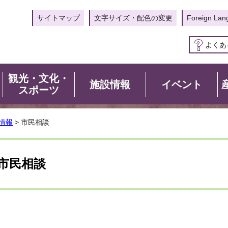
サイトマップ
文字サイズ・配色の変更
Foreign Lan
よくあ
観光・文化・
施設情報
イベント
スポーツ
情報
> 市民相談
市民相談