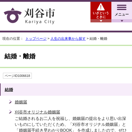
いざという
メニュー
ときに
現在の位置：
トップページ
>
人生の出来事から探す
> 結婚・離婚
結婚・離婚
ページID1006618
結婚
婚姻届
刈谷市オリジナル婚姻届
ご結婚されるお二人を祝福し、婚姻届の提出をより思い出深
いものにしていただくため、「刈谷市オリジナル婚姻届」と
「婚姻届手続き早わかりBOOK」 を作成しましたので、ぜひ