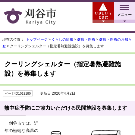
いざという
メニュー
ときに
現在の位置：
トップページ
>
くらしの情報
>
健康・医療
>
健康・医療のお知ら
せ
> クーリングシェルター（指定暑熱避難施設）を募集します
クーリングシェルター（指定暑熱避難施
設）を募集します
更新日 2026年4月2日
ページID1019180
熱中症予防にご協力いただける民間施設を募集します
刈谷市では、近
年の極端な高温の