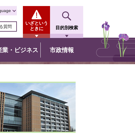
guage
いざという
る質問
目的別検索
ときに
産業・ビジネス
市政情報