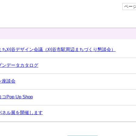
ページI
まち刈谷デザイン会議（刈谷市駅周辺まちづくり懇談会）
プンデータカタログ
ン座談会
コPop Up Shop
パネル展を開催します