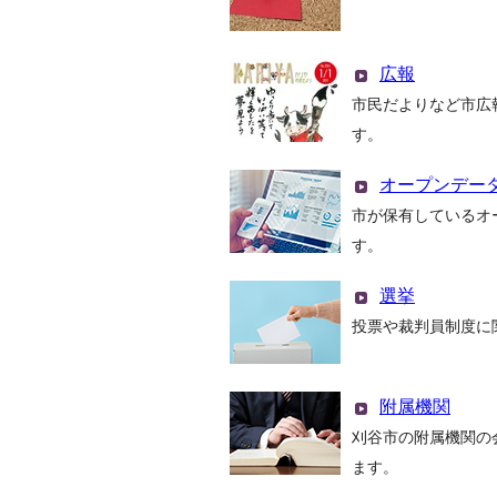
広報
市民だよりなど市広
す。
オープンデー
市が保有しているオ
す。
選挙
投票や裁判員制度に
附属機関
刈谷市の附属機関の
ます。