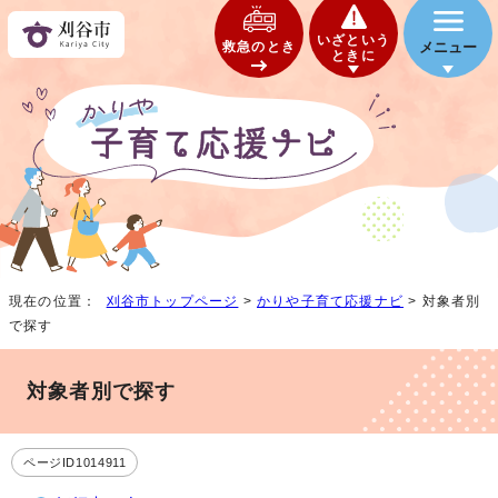
いざという
救急のとき
メニュー
ときに
現在の位置：
刈谷市トップページ
>
かりや子育て応援ナビ
> 対象者別
で探す
対象者別で探す
ページID1014911