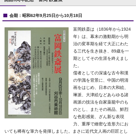
会期：昭和62年9月25日から10月18日
富岡鉄斎は（1836年から1924
年）は、幕末の激動期から明
治の変革期を経て大正にわた
る三代を生き抜き、89歳を一
期としてその生涯を終えまし
た。
儒者としての深遠な古今和漢
の学識を背景に、中国の明清
画をはじめ、日本の大和絵、
琳派、大津絵などあらゆる諸
画派の技法を自家薬籠中のも
のとし、またその画品、鮮烈
な色彩感覚、ざん新な表現
力、重厚で緻密な造形力にお
いても稀有な筆力を発揮しました。まさに近代文人画の巨匠とし