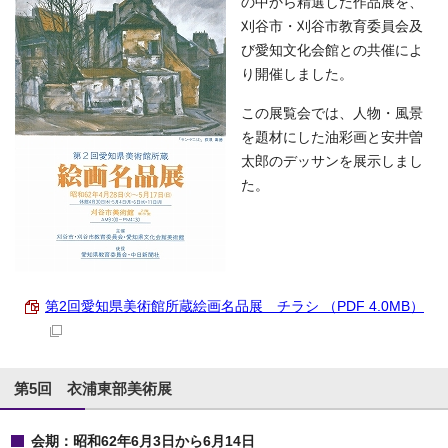
の中から精選した作品展を、
刈谷市・刈谷市教育委員会及
び愛知文化会館との共催によ
り開催しました。
この展覧会では、人物・風景
を題材にした油彩画と安井曽
太郎のデッサンを展示しまし
た。
第2回愛知県美術館所蔵絵画名品展 チラシ （PDF 4.0MB）
第5回 衣浦東部美術展
会期：昭和62年6月3日から6月14日