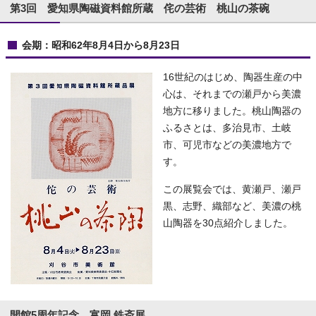
第3回 愛知県陶磁資料館所蔵 侘の芸術 桃山の茶碗
会期：昭和62年8月4日から8月23日
16世紀のはじめ、陶器生産の中
心は、それまでの瀬戸から美濃
地方に移りました。桃山陶器の
ふるさとは、多治見市、土岐
市、可児市などの美濃地方で
す。
この展覧会では、黄瀬戸、瀬戸
黒、志野、織部など、美濃の桃
山陶器を30点紹介しました。
開館5周年記念 富岡 鉄斎展