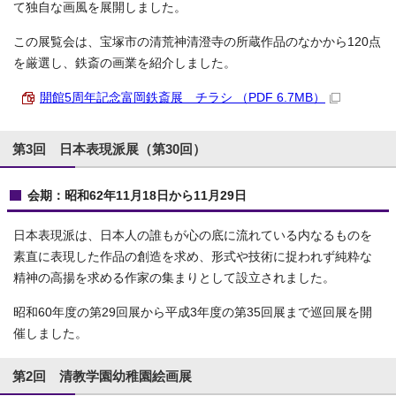
て独自な画風を展開しました。
この展覧会は、宝塚市の清荒神清澄寺の所蔵作品のなかから120点
を厳選し、鉄斎の画業を紹介しました。
開館5周年記念富岡鉄斎展 チラシ （PDF 6.7MB）
第3回 日本表現派展（第30回）
会期：昭和62年11月18日から11月29日
日本表現派は、日本人の誰もが心の底に流れている内なるものを
素直に表現した作品の創造を求め、形式や技術に捉われず純粋な
精神の高揚を求める作家の集まりとして設立されました。
昭和60年度の第29回展から平成3年度の第35回展まで巡回展を開
催しました。
第2回 清教学園幼稚園絵画展