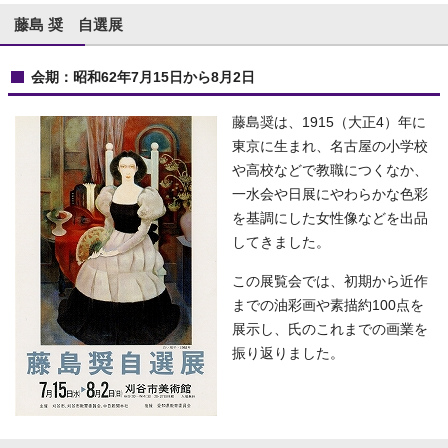
藤島 奨 自選展
会期：昭和62年7月15日から8月2日
藤島奨は、1915（大正4）年に
東京に生まれ、名古屋の小学校
や高校などで教職につくなか、
一水会や日展にやわらかな色彩
を基調にした女性像などを出品
してきました。
この展覧会では、初期から近作
までの油彩画や素描約100点を
展示し、氏のこれまでの画業を
振り返りました。