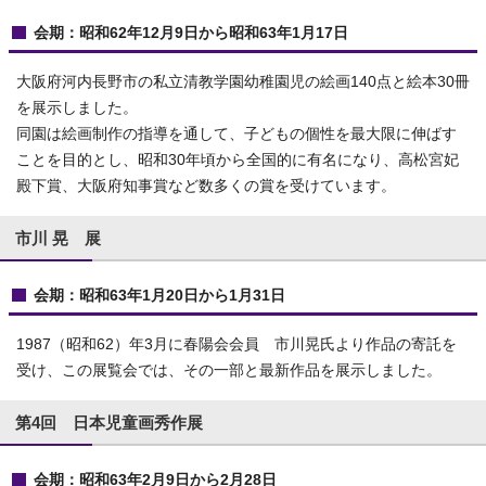
会期：昭和62年12月9日から昭和63年1月17日
大阪府河内長野市の私立清教学園幼稚園児の絵画140点と絵本30冊
を展示しました。
同園は絵画制作の指導を通して、子どもの個性を最大限に伸ばす
ことを目的とし、昭和30年頃から全国的に有名になり、高松宮妃
殿下賞、大阪府知事賞など数多くの賞を受けています。
市川 晃 展
会期：昭和63年1月20日から1月31日
1987（昭和62）年3月に春陽会会員 市川晃氏より作品の寄託を
受け、この展覧会では、その一部と最新作品を展示しました。
第4回 日本児童画秀作展
会期：昭和63年2月9日から2月28日