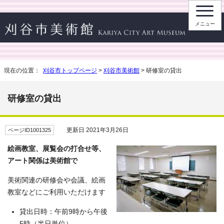
メニュー
現在の位置：
刈谷市トップページ
>
刈谷市美術館
> 研修室の貸出
研修室の貸出
更新日 2021年3月26日
ページID1001325
絵画教室、展覧会の打合せ等、
アート関係は美術館で
美術関連の研修会や会議、絵画
教室などにご利用いただけます
貸出日時：午前9時から午後
5時（半日単位）