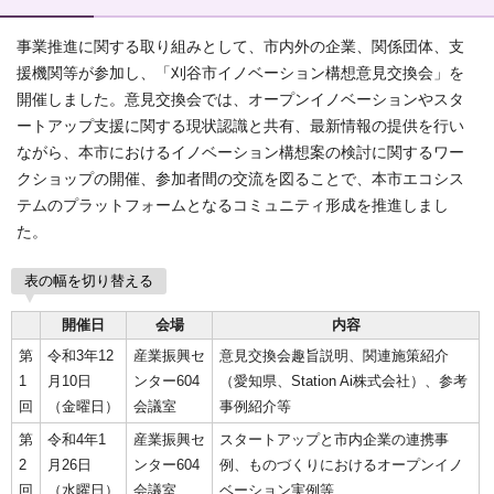
事業推進に関する取り組みとして、市内外の企業、関係団体、支
援機関等が参加し、「刈谷市イノベーション構想意見交換会」を
開催しました。意見交換会では、オープンイノベーションやスタ
ートアップ支援に関する現状認識と共有、最新情報の提供を行い
ながら、本市におけるイノベーション構想案の検討に関するワー
クショップの開催、参加者間の交流を図ることで、本市エコシス
テムのプラットフォームとなるコミュニティ形成を推進しまし
た。
表の幅を切り替える
開催日
会場
内容
第
令和3年12
産業振興セ
意見交換会趣旨説明、関連施策紹介
1
月10日
ンター604
（愛知県、Station Ai株式会社）、参考
回
（金曜日）
会議室
事例紹介等
第
令和4年1
産業振興セ
スタートアップと市内企業の連携事
2
月26日
ンター604
例、ものづくりにおけるオープンイノ
回
（水曜日）
会議室
ベーション実例等