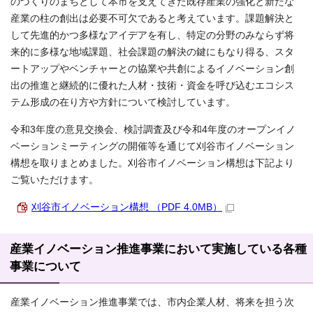
のづくりのまちとして本市を支えてきた既存産業の強化と新たな
産業の柱の創出は必要不可欠であると考えています。課題解決と
して先進的かつ多様なアイデアを有し、特定の分野のみならず将
来的に多様な地域課題、社会課題の解決の鍵にもなり得る、スタ
ートアップやベンチャーとの協業や共創によるイノベーション創
出の推進と継続的に優れた人材・技術・資金を呼び込むエコシス
テム形成の在り方や方針について検討しています。
令和3年度の意見交換会、検討調査及び令和4年度のオープンイノ
ベーションミーティングの開催等を通じて刈谷市イノベーション
構想を取りまとめました。刈谷市イノベーション構想は下記より
ご覧いただけます。
刈谷市イノベーション構想 （PDF 4.0MB）
産業イノベーション推進事業において実施している各種
事業について
産業イノベーション推進事業では、市内企業人材、将来を担う次