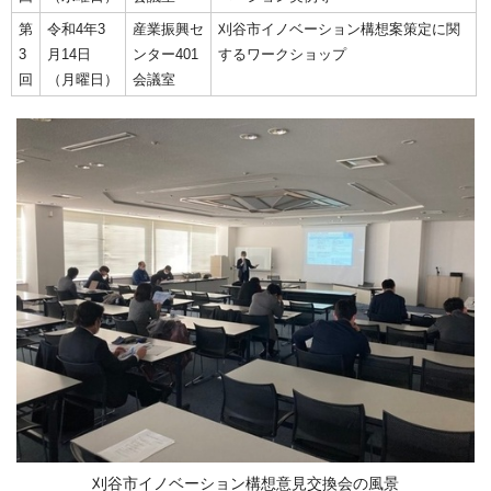
第
令和4年3
産業振興セ
刈谷市イノベーション構想案策定に関
3
月14日
ンター401
するワークショップ
回
（月曜日）
会議室
刈谷市イノベーション構想意見交換会の風景