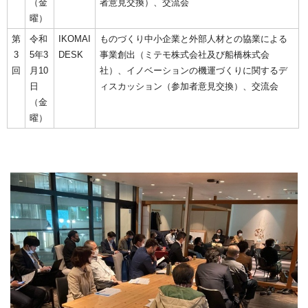
（金
者意見交換）、交流会
曜）
第
令和
IKOMAI
ものづくり中小企業と外部人材との協業による
3
5年3
DESK
事業創出（ミテモ株式会社及び船橋株式会
回
月10
社）、イノベーションの機運づくりに関するデ
日
ィスカッション（参加者意見交換）、交流会
（金
曜）