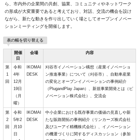
ら、市内外の企業間の共創、協業、コミュニティやネットワーク
の形成が大変重要であると考えており、対話、交流の機会を設け
ながら、新たな動きを作り出していく場としてオープンイノベー
ションミーティングを開催します。
表の幅を切り替える
開催
会場
内容
日
第
令和
IKOMAI
刈谷市イノベーション構想（産業イノベーショ
1
4年
DESK
ン推進事業）について（刈谷市）、自動車産業
回
12月
の変化とオープンイノベーションの事例紹介
19日
（PlugandPlay Japan）、新規事業開発とは（ピ
（月
ノベーション株式会社）、交流会
曜）
第
令和
IKOMAI
中小企業における既存事業の価値の見直しや新
2
5年2
DESK
たな販路開拓の事例紹介（リンカーズ株式会社
回
月10
及びユーアイ精機株式会社）、イノベーション
日
の機運づくりに関するディスカッション（参加