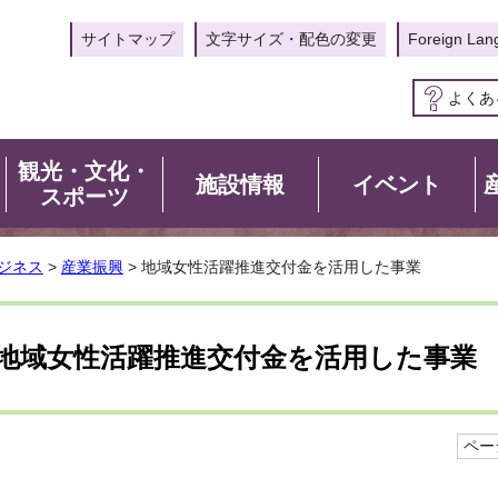
サイトマップ
文字サイズ・配色の変更
Foreign Lan
よくあ
観光・文化・
施設情報
イベント
スポーツ
ジネス
>
産業振興
> 地域女性活躍推進交付金を活用した事業
地域女性活躍推進交付金を活用した事業
ページ