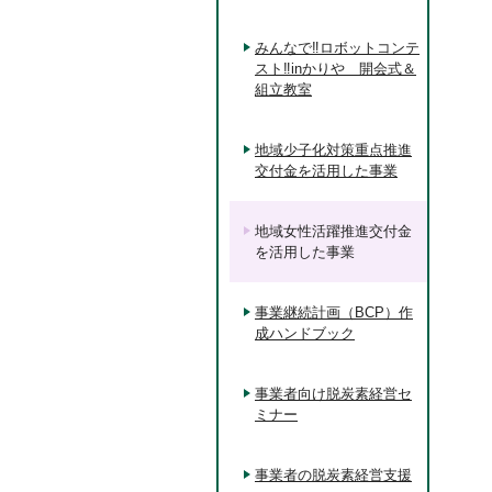
みんなで‼ロボットコンテ
スト‼inかりや 開会式＆
組立教室
地域少子化対策重点推進
交付金を活用した事業
地域女性活躍推進交付金
を活用した事業
事業継続計画（BCP）作
成ハンドブック
事業者向け脱炭素経営セ
ミナー
事業者の脱炭素経営支援