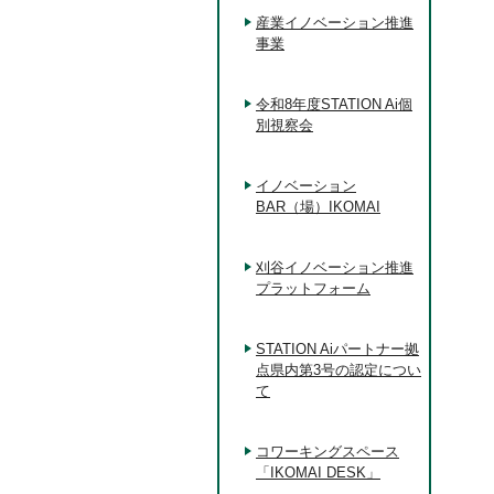
産業イノベーション推進
事業
令和8年度STATION Ai個
別視察会
イノベーション
BAR（場）IKOMAI
刈谷イノベーション推進
プラットフォーム
STATION Aiパートナー拠
点県内第3号の認定につい
て
コワーキングスペース
「IKOMAI DESK」