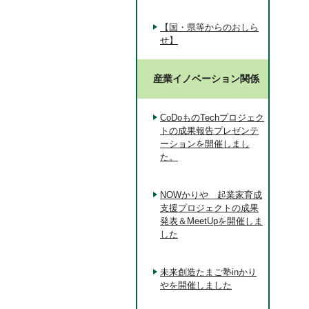
【国・県等からのおしら
せ】
産業イノベーション関係
CoDoものTechプロジェク
トの成果報告プレゼンテ
ーションを開催しまし
た。
NOWかりや 起業家育成
支援プロジェクトの成果
発表＆MeetUpを開催しま
した
未来創造たまご塾inかり
やを開催しました