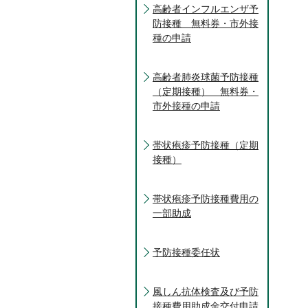
高齢者インフルエンザ予
防接種 無料券・市外接
種の申請
高齢者肺炎球菌予防接種
（定期接種） 無料券・
市外接種の申請
帯状疱疹予防接種（定期
接種）
帯状疱疹予防接種費用の
一部助成
予防接種委任状
風しん抗体検査及び予防
接種費用助成金交付申請