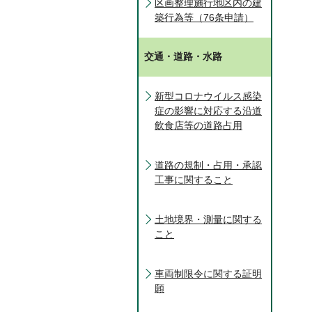
区画整理施行地区内の建
築行為等（76条申請）
交通・道路・水路
新型コロナウイルス感染
症の影響に対応する沿道
飲食店等の道路占用
道路の規制・占用・承認
工事に関すること
土地境界・測量に関する
こと
車両制限令に関する証明
願