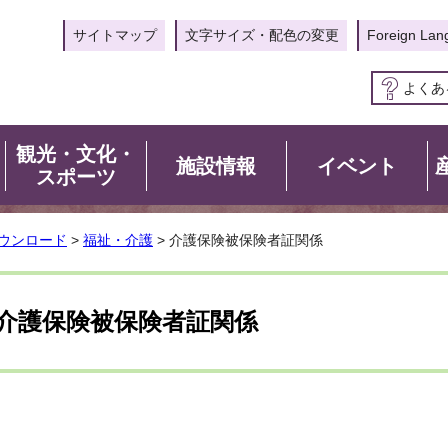
サイトマップ
文字サイズ・配色の変更
Foreign Lan
よくあ
観光・文化・
施設情報
イベント
スポーツ
ウンロード
>
福祉・介護
> 介護保険被保険者証関係
介護保険被保険者証関係