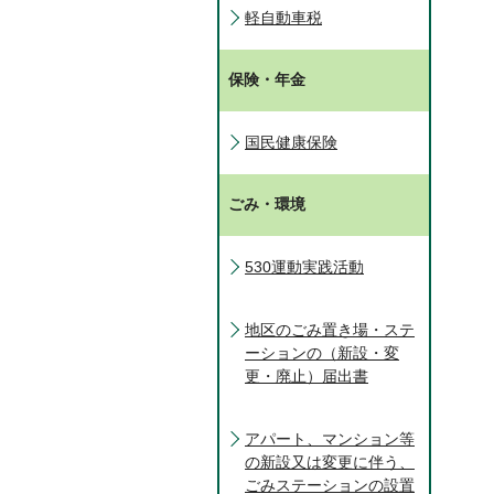
軽自動車税
保険・年金
国民健康保険
ごみ・環境
530運動実践活動
地区のごみ置き場・ステ
ーションの（新設・変
更・廃止）届出書
アパート、マンション等
の新設又は変更に伴う、
ごみステーションの設置