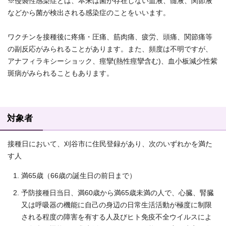
※侵襲性感染症とは、本来は菌が存在しない血液、髄液、関節液
などから菌が検出される感染症のことをいいます。
ワクチンを接種後に疼痛・圧痛、筋肉痛、疲労、頭痛、関節痛等
の副反応がみられることがあります。また、頻度は不明ですが、
アナフィラキシーショック、痙攣(熱性痙攣含む)、血小板減少性紫
斑病がみられることもあります。
対象者
接種日において、刈谷市に住民登録があり、次のいずれかを満た
す人
満65歳（66歳の誕生日の前日まで）
予防接種日当日、満60歳から満65歳未満の人で、心臓、腎臓
又は呼吸器の機能に自己の身辺の日常生活活動が極度に制限
される程度の障害を有する人及びヒト免疫不全ウイルスによ