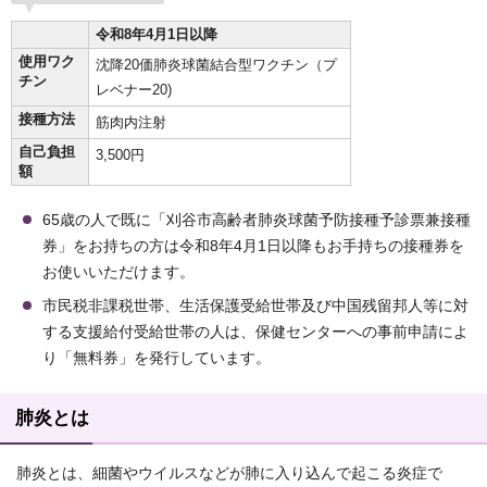
令和8年4月1日以降
使用ワク
沈降20価肺炎球菌結合型ワクチン（プ
チン
レベナー20)
接種方法
筋肉内注射
自己負担
3,500円
額
65歳の人で既に「刈谷市高齢者肺炎球菌予防接種予診票兼接種
券」をお持ちの方は令和8年4月1日以降もお手持ちの接種券を
お使いいただけます。
市民税非課税世帯、生活保護受給世帯及び中国残留邦人等に対
する支援給付受給世帯の人は、保健センターへの事前申請によ
り「無料券」を発行しています。
肺炎とは
肺炎とは、細菌やウイルスなどが肺に入り込んで起こる炎症で