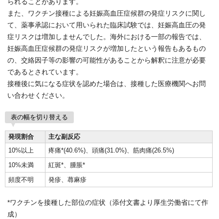
られることがあります。
また、ワクチン接種による妊娠高血圧症候群の発症リスクに関し
て、薬事承認において用いられた臨床試験では、妊娠高血圧の発
症リスクは増加しませんでした。海外における一部の報告では、
妊娠高血圧症候群の発症リスクが増加したという報告もあるもの
の、交絡因子等の影響の可能性があることから解釈に注意が必要
であるとされています。
接種後に気になる症状を認めた場合は、接種した医療機関へお問
い合わせください。
表の幅を切り替える
発現割合
主な副反応
10%以上
疼痛*(40.6%)、頭痛(31.0%)、筋肉痛(26.5%)
10%未満
紅斑*、腫脹*
頻度不明
発疹、蕁麻疹
*ワクチンを接種した部位の症状（添付文書より厚生労働省にて作
成）