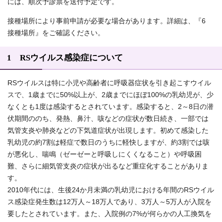
には、順次予診票を送付予定です。
接種場所により事前申請が必要な場合があります。詳細は、『6
接種場所』をご確認ください。
1 RSウイルス感染症について
RSウイルスは特に小児や高齢者に呼吸器症状を引き起こすウイル
スで、1歳までに50%以上が、2歳までにほぼ100%の乳幼児が、少
なくとも1度は感染するとされています。感染すると、2～8日の潜
伏期間ののち、発熱、鼻汁、咳などの症状が数日続き、一部では
気管支炎や肺炎などの下気道症状が出現します。初めて感染した
乳幼児の約7割は軽症で数日のうちに軽快しますが、約3割では咳
が悪化し、喘鳴（ゼーゼーと呼吸しにくくなること）や呼吸困
難、さらに細気管支炎の症状が出るなど重症化することがありま
す。
2010年代には、生後24か月未満の乳幼児における年間のRSウイル
ス感染症発生数は12万人～18万人であり、3万人～5万人が入院を
要したとされています。また、入院例の7%が何らかの人工換気を