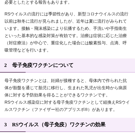
必要としたとする報告もあります。
RSウイルスの流行には季節性があり、新型コロナウイルスの流行
以前は秋冬に流行が見られましたが、近年は夏に流行がみられて
います。接触・飛沫感染により伝播するため、手洗いや手指衛生
といった基本的な感染対策が有効です。治療は症状に応じた治療
（対症療法）が中心で、重症化した場合には酸素投与、点滴、呼
吸管理などを行います。
2 母子免疫ワクチンについて
母子免疫ワクチンとは、妊婦が接種すると、母体内で作られた抗
体が胎盤を通じて胎児に移行し、生まれた乳児が出生時から病原
体に対する予防効果を得ることができるワクチンです。
RSウイルス感染症に対する母子免疫ワクチンとして組換えRSウイ
ルスワクチン（ファイザー社のアブリスボ®）があります。
3 RSウイルス（母子免疫）ワクチンの効果