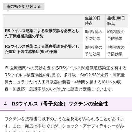
表の幅を切り替える
生後90日
生後180日
時点
時点
RSウイルス感染による医療受診を必要とし
6割程度の
5割程度の
た下気道感染症の予防
予防効果
予防効果
RSウイルス感染による医療受診を必要とし
8割程度の
7割程度の
た重症下気道感染症(※)の予防
予防効果
予防効果
※ 医療機関への受診を要するRSウイルス関連気道感染症を有する
RSウイルス検査陽性の乳児で、多呼吸・SpO2 93%未満・高流量
鼻カニュラまたは人工呼吸器の装着・4時間を超えるICUへの収
容・無反応・意識不明のいずれかに該当と定義しています。
4 RSウイルス（母子免疫）ワクチンの安全性
ワクチンを接種後に以下のような副反応がみられることがありま
す。また、頻度は不明ですが、ショック・アナフィラキシーがみ