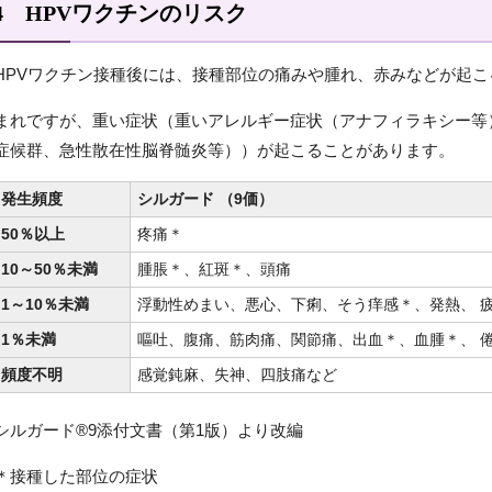
4 HPVワクチンのリスク
HPVワクチン接種後には、接種部位の痛みや腫れ、赤みなどが起
まれですが、重い症状（重いアレルギー症状（アナフィラキシー等
症候群、急性散在性脳脊髄炎等））が起こることがあります。
発生頻度
シルガード （9価）
50％以上
疼痛＊
10～50％未満
腫脹＊、紅斑＊、頭痛
1～10％未満
浮動性めまい、悪心、下痢、そう痒感＊、発熱、 
1％未満
嘔吐、腹痛、筋肉痛、関節痛、出血＊、血腫＊、 
頻度不明
感覚鈍麻、失神、四肢痛など
シルガード®9添付文書（第1版）より改編
＊接種した部位の症状