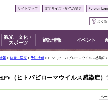
サイトマップ
文字サイズ・配色の変更
Foreign Lan
よくあ
観光・文化・
施設情報
イベント
スポーツ
情報
>
健康・医療
>
予防接種
> HPV（ヒトパピローマウイルス感染症
HPV（ヒトパピローマウイルス感染症）
ページ