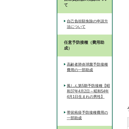
て
自己負担額免除の申請方
法について
任意予防接種（費用助
成）
高齢者肺炎球菌予防接種
費用の一部助成
風しん第5期予防接種【昭
和37年4月2日～昭和54年
4月1日生まれの男性】
帯状疱疹予防接種費用の
一部助成