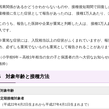
因果関係があるかどうかわからないものや、接種後短期間で回復した
接種後に生じた症状として報告があったのは、 接種1万人あたり、
このうち、報告した医師や企業が重篤と判断した人は、 接種1万人
人です。
※重篤な症状には、入院相当以上の症状がふくまれていますが、報
め、必ずしも重篤でないものも重篤として報告されることがありま
（小学校6年～高校1年相当の女の子と保護者の方へ大切なお知らせ
抜粋）
5 対象年齢と接種方法
対象年齢
定期接種対象者
（平成22年4月2日生まれから平成27年4月1日生まれまで）