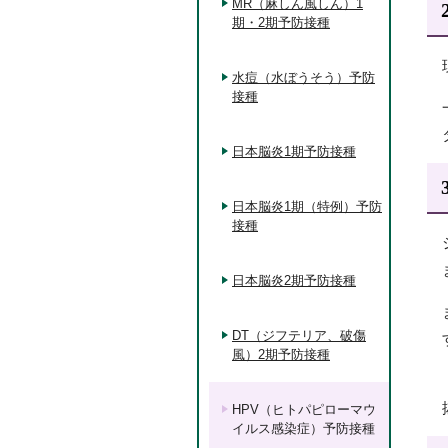
MR（麻しん風しん）1
期・2期予防接種
水痘（水ぼうそう）予防
接種
日本脳炎1期予防接種
日本脳炎1期（特例）予防
接種
日本脳炎2期予防接種
DT（ジフテリア、破傷
風）2期予防接種
HPV（ヒトパピローマウ
イルス感染症）予防接種