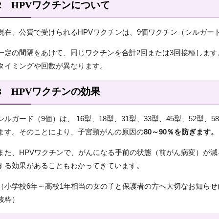
2 HPVワクチンについて
現在、公費で受けられるHPVワクチンは、9価ワクチン（シルガード
一定の間隔をあけて、同じワクチンを合計2回または3回接種しま
タイミングや回数が異なります。
3 HPVワクチンの効果
シルガード（9価）は、 16型、18型、31型、33型、45型、52型、
ます。そのことにより、子宮頸がんの原因の
80～90％を防ぎます。
また、HPVワクチンで、がんになる手前の状態（前がん病変）が減
する効果があることもわかってきています。
（小学校6年～高校1年相当の女の子と保護者の方へ大切なお知らせ
抜粋）