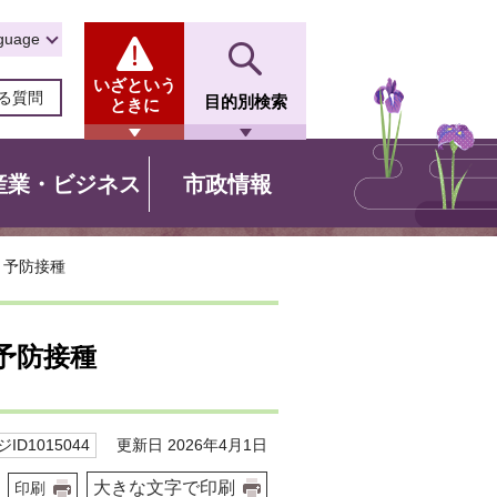
guage
いざという
る質問
目的別検索
ときに
産業・ビジネス
市政情報
）予防接種
予防接種
更新日 2026年4月1日
ID1015044
大きな文字で印刷
印刷