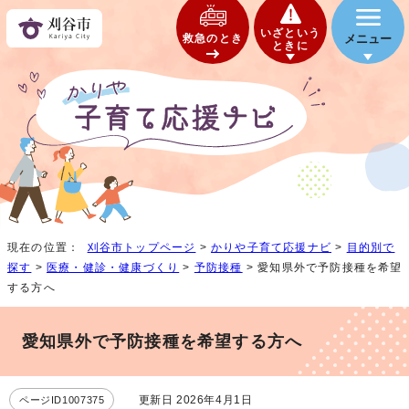
いざという
救急のとき
メニュー
ときに
現在の位置：
刈谷市トップページ
>
かりや子育て応援ナビ
>
目的別で
探す
>
医療・健診・健康づくり
>
予防接種
> 愛知県外で予防接種を希望
する方へ
愛知県外で予防接種を希望する方へ
更新日 2026年4月1日
ページID1007375