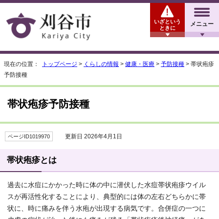
いざという
メニュー
ときに
現在の位置：
トップページ
>
くらしの情報
>
健康・医療
>
予防接種
> 帯状疱疹
予防接種
帯状疱疹予防接種
更新日 2026年4月1日
ページID1019970
帯状疱疹とは
過去に水痘にかかった時に体の中に潜伏した水痘帯状疱疹ウイル
スが再活性化することにより、典型的には体の左右どちらかに帯
状に、時に痛みを伴う水疱が出現する病気です。合併症の一つに