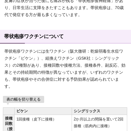
皮膚の症状が治った後にも痛みが残る「帯状疱疹後神経痛」があ
り、日常生活に支障をきたすこともあります。帯状疱疹は、70歳
代で発症する方が最も多くなっています。
帯状疱疹ワクチンについて
帯状疱疹ワクチンには生ワクチン（阪大微研：乾燥弱毒生水痘ワ
クチン「ビケン」）、組換えワクチン（GSK社：シングリック
ス）の2種類があり、接種回数や接種方法、接種条件、副反応、効
果とその持続期間の特徴が異なっていますが、いずれのワクチン
も、帯状疱疹やその合併症に対する予防効果が認められていま
す。
表の幅を切り替える
ビケン
シングリックス
接種
1回接種（皮下に接種）
2か月以上の間隔を置いて2回
回数
接種（筋肉内に接種）
（接