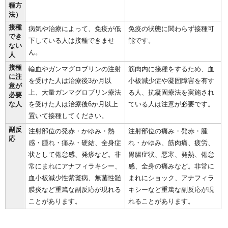
種方
法）
接種
病気や治療によって、免疫が低
免疫の状態に関わらず接種可
でき
下している人は接種できませ
能です。
ない
ん。
人
接種
輸血やガンマグロブリンの注射
筋肉内に接種をするため、血
に注
を受けた人は治療後3か月以
小板減少症や凝固障害を有す
意が
上、大量ガンマグロブリン療法
る人、抗凝固療法を実施され
必要
な人
を受けた人は治療後6か月以上
ている人は注意が必要です。
置いて接種してください。
副反
注射部位の発赤・かゆみ・熱
注射部位の痛み・発赤・腫
応
感・腫れ・痛み・硬結、全身症
れ・かゆみ、筋肉痛、疲労、
状として倦怠感、発疹など。非
胃腸症状、悪寒、発熱、倦怠
常にまれにアナフィラキシー、
感、全身の痛みなど。非常に
血小板減少性紫斑病、無菌性髄
まれにショック、アナフィラ
膜炎など重篤な副反応が現れる
キシーなど重篤な副反応が現
ことがあります。
れることがあります。