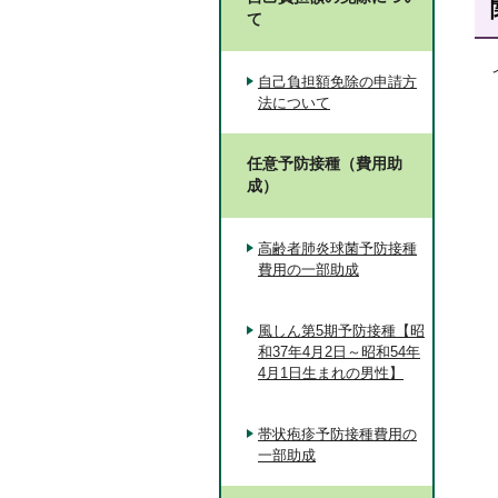
て
自己負担額免除の申請方
法について
任意予防接種（費用助
成）
高齢者肺炎球菌予防接種
費用の一部助成
風しん第5期予防接種【昭
和37年4月2日～昭和54年
4月1日生まれの男性】
帯状疱疹予防接種費用の
一部助成