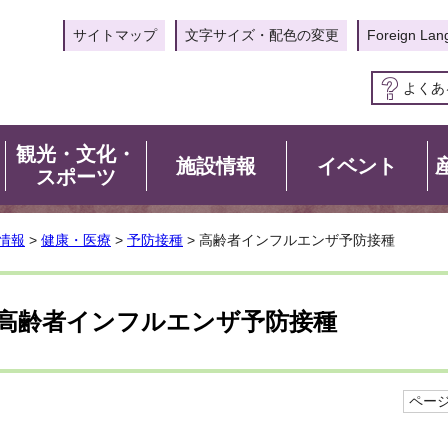
サイトマップ
文字サイズ・配色の変更
Foreign Lan
よくあ
観光・文化・
施設情報
イベント
スポーツ
情報
>
健康・医療
>
予防接種
> 高齢者インフルエンザ予防接種
高齢者インフルエンザ予防接種
ページI