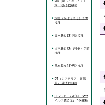
MR（麻しん風しん）1
期・2期予防接種
水痘（水ぼうそう）予防
接種
日本脳炎1期予防接種
日本脳炎1期（特例）予防
接種
日本脳炎2期予防接種
DT（ジフテリア、破傷
風）2期予防接種
HPV（ヒトパピローマウ
イルス感染症）予防接種