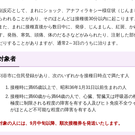
副反応として、まれにショック、アナフィラキシー様症状（じんま
らわれることがあり、そのほとんどは接種後30分以内に起こります
また、まれに接種直後から数日中に、発疹、じんましん、紅斑、か
す。発熱、寒気、頭痛、体のだるさなどがみられたり、注射した部
だりすることがありますが、通常2～3日のうちに治ります。
対象者
刈谷市に住民登録があり、次のいずれかを接種日時点で満たす人
接種時に満65歳以上で、昭和36年1月31日以前生まれの人
接種時に満60歳から満64歳の人で、心臓、腎臓又は呼吸器
極度に制限される程度の障害を有する人及びヒト免疫不全ウ
がほとんど不可能な程度の障害を有する人
対象の人には、9月中旬以降、順次接種券を発送いたします。