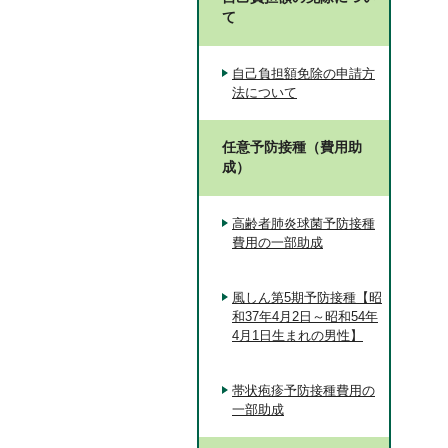
て
自己負担額免除の申請方
法について
任意予防接種（費用助
成）
高齢者肺炎球菌予防接種
費用の一部助成
風しん第5期予防接種【昭
和37年4月2日～昭和54年
4月1日生まれの男性】
帯状疱疹予防接種費用の
一部助成