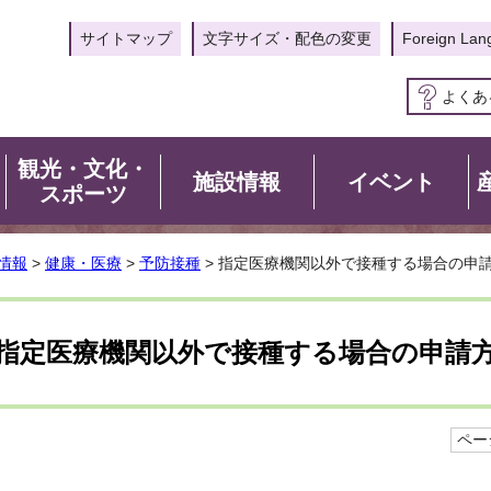
サイトマップ
文字サイズ・配色の変更
Foreign Lan
よくあ
観光・文化・
施設情報
イベント
スポーツ
情報
>
健康・医療
>
予防接種
> 指定医療機関以外で接種する場合の申
指定医療機関以外で接種する場合の申請
ページ