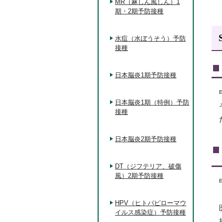
MR（麻しん風しん）1
期・2期予防接種
水痘（水ぼうそう）予防
接種
日本脳炎1期予防接種
日本脳炎1期（特例）予防
接種
日本脳炎2期予防接種
DT（ジフテリア、破傷
風）2期予防接種
HPV（ヒトパピローマウ
イルス感染症）予防接種