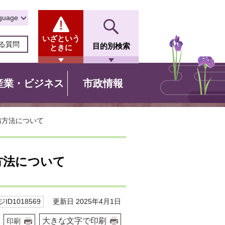
guage
いざという
る質問
目的別検索
ときに
産業・ビジネス
市政情報
請方法について
方法について
更新日 2025年4月1日
ID1018569
大きな文字で印刷
印刷