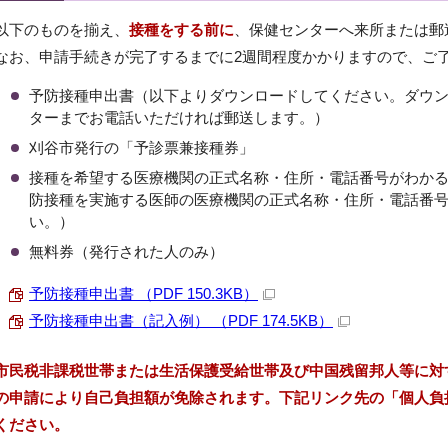
以下のものを揃え、
接種をする前に
、保健センターへ来所または郵
なお、申請手続きが完了するまでに2週間程度かかりますので、ご
予防接種申出書（以下よりダウンロードしてください。ダウ
ターまでお電話いただければ郵送します。）
刈谷市発行の「予診票兼接種券」
接種を希望する医療機関の正式名称・住所・電話番号がわか
防接種を実施する医師の医療機関の正式名称・住所・電話番
い。）
無料券（発行された人のみ）
予防接種申出書 （PDF 150.3KB）
予防接種申出書（記入例） （PDF 174.5KB）
市民税非課税世帯または生活保護受給世帯及び中国残留邦人等に対
の申請により自己負担額が免除されます。下記リンク先の「個人負
ください。