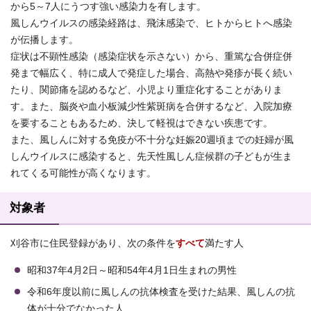
から5～7人にうつす強い感染力を有します。
風しんウイルスの感染経路は、飛沫感染で、ヒトからヒトへ感染
が伝播します。
症状は不顕性感染（感染症状を示さない）から、重篤な合併症併
発まで幅広く、特に成人で発症した場合、高熱や発疹が長く続い
たり、関節痛を認めるなど、小児より重症化することがありま
す。また、脳炎や血小板減少性紫斑病を合併するなど、入院加療
を要することもあるため、決して軽視はできない疾患です。
また、風しんに対する免疫が不十分な妊娠20週頃までの妊婦が風
しんウイルスに感染すると、先天性風しん症候群の子どもが生ま
れてくる可能性が高くなります。
対象者
刈谷市に住民登録があり、次の条件を
すべて
満たす人
昭和37年4月2日～昭和54年4月1日生まれの男性
令和6年度以前に風しんの抗体検査を受けた結果、風しんの抗
体が十分でなかった人