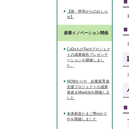
【国・県等からのおしら
せ】
産業イノベーション関係
CoDoものTechプロジェク
トの成果報告プレゼンテ
ーションを開催しまし
た。
NOWかりや 起業家育成
支援プロジェクトの成果
発表＆MeetUpを開催しま
した
未来創造たまご塾inかり
やを開催しました