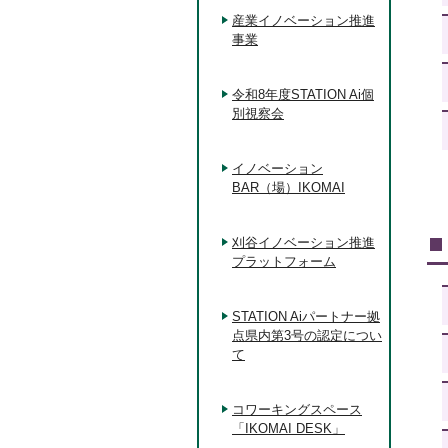
産業イノベーション推進
事業
令和8年度STATION Ai個
別視察会
イノベーション
BAR（場）IKOMAI
刈谷イノベーション推進
プラットフォーム
STATION Aiパートナー拠
点県内第3号の認定につい
て
コワーキングスペース
「IKOMAI DESK」