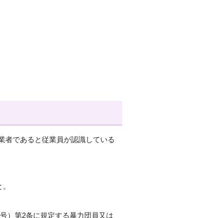
業者であると従業員が認識している
と。
8号）第2条に規定する暴力団員又は