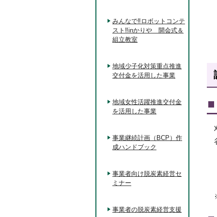
みんなで‼ロボットコンテ
スト‼inかりや 開会式＆
組立教室
地域少子化対策重点推進
交付金を活用した事業
地域女性活躍推進交付金
を活用した事業
事業継続計画（BCP）作
成ハンドブック
事業者向け脱炭素経営セ
ミナー
事業者の脱炭素経営支援