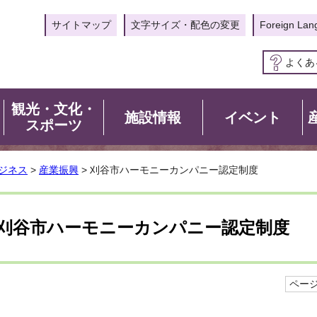
サイトマップ
文字サイズ・配色の変更
Foreign Lan
よくあ
観光・文化・
施設情報
イベント
スポーツ
ジネス
>
産業振興
> 刈谷市ハーモニーカンパニー認定制度
刈谷市ハーモニーカンパニー認定制度
ページI