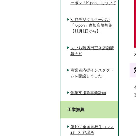
ーポン「K-pon」について
刈谷デジタルクーポン
「K-pon」参加店舗募集
【11月1日から】
あいち商店街空き店舗情
報ナビ
商業者応援インスタグラ
ムを開設しました！
創業支援等事業計画
工業振興
第10回全国高校生コマ大
戦 刈谷場所