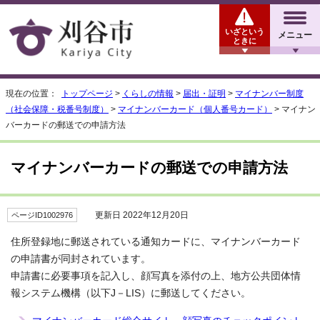
いざという
メニュー
ときに
現在の位置：
トップページ
>
くらしの情報
>
届出・証明
>
マイナンバー制度
（社会保障・税番号制度）
>
マイナンバーカード（個人番号カード）
> マイナン
バーカードの郵送での申請方法
マイナンバーカードの郵送での申請方法
更新日 2022年12月20日
ページID1002976
住所登録地に郵送されている通知カードに、マイナンバーカード
の申請書が同封されています。
申請書に必要事項を記入し、顔写真を添付の上、地方公共団体情
報システム機構（以下J－LIS）に郵送してください。