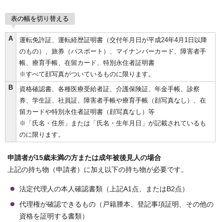
表の幅を切り替える
A
運転免許証、運転経歴証明書（交付年月日が平成24年4月1日以降
のもの）、旅券（パスポート）、マイナンバーカード、障害者手
帳、療育手帳、在留カード、特別永住者証明書
※すべて顔写真がついているものに限ります。
B
資格確認書、各種医療受給者証、介護保険証、年金手帳、診察
券、学生証、社員証、障害者手帳や療育手帳（顔写真なし）、在
留カードや特別永住者証明書（顔写真なし）等
※「氏名・住所」または「氏名・生年月日」が記載されているも
のに限ります。
申請者が15歳未満の方または成年被後見人の場合
上記の持ち物（申請者）に加え以下の持ち物が必要です。
法定代理人の本人確認書類（上記A1点、またはB2点）
代理権が確認できるもの（戸籍謄本、登記事項証明、その他の
資格を証明する書類）