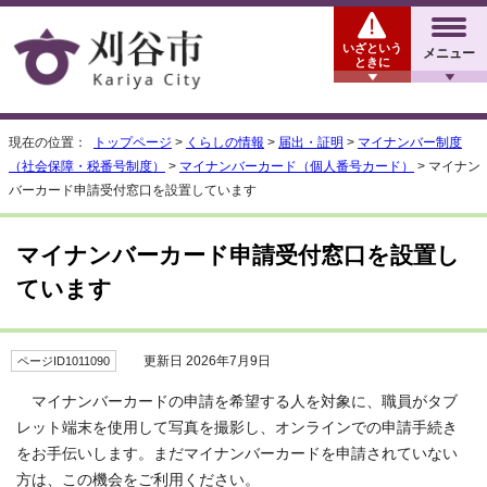
いざという
メニュー
ときに
現在の位置：
トップページ
>
くらしの情報
>
届出・証明
>
マイナンバー制度
（社会保障・税番号制度）
>
マイナンバーカード（個人番号カード）
> マイナン
バーカード申請受付窓口を設置しています
マイナンバーカード申請受付窓口を設置し
ています
更新日 2026年7月9日
ページID1011090
マイナンバーカードの申請を希望する人を対象に、職員がタブ
レット端末を使用して写真を撮影し、オンラインでの申請手続き
をお手伝いします。まだマイナンバーカードを申請されていない
方は、この機会をご利用ください。