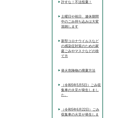
許すな！不法投棄！
土曜日や祝日、連休期間
中のごみ持ち込みは大変
混雑します
新型コロナウイルスなど
の感染症対策のための家
庭ごみやマスクなどの捨
て方
発火危険物の廃棄方法
（令和5年5月5日）ごみ収
集車の火災が発生しまし
た。
（令和5年6月22日）ごみ
収集車の火災が発生しま