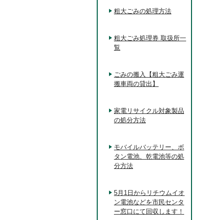
粗大ごみの処理方法
粗大ごみ処理券 取扱所一
覧
ごみの搬入【粗大ごみ運
搬車両の貸出】
家電リサイクル対象製品
の処分方法
モバイルバッテリー、ボ
タン電池、乾電池等の処
分方法
5月1日からリチウムイオ
ン電池などを市民センタ
ー窓口にて回収します！