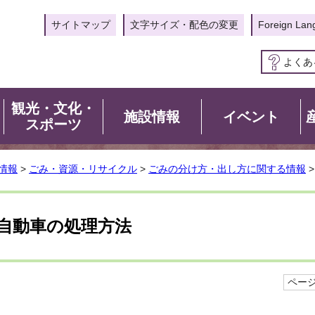
サイトマップ
文字サイズ・配色の変更
Foreign Lan
よくあ
観光・文化・
施設情報
イベント
スポーツ
情報
>
ごみ・資源・リサイクル
>
ごみの分け方・出し方に関する情報
>
自動車の処理方法
ページI