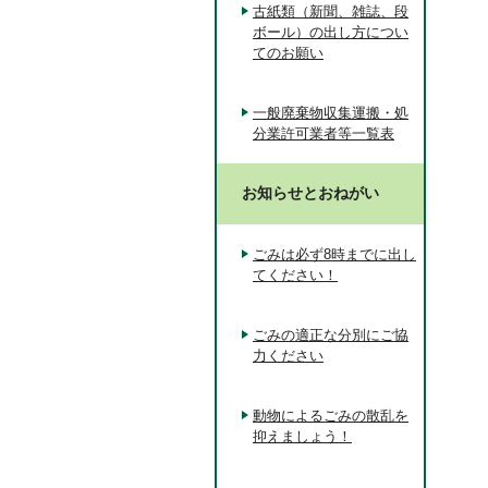
古紙類（新聞、雑誌、段
ボール）の出し方につい
てのお願い
一般廃棄物収集運搬・処
分業許可業者等一覧表
お知らせとおねがい
ごみは必ず8時までに出し
てください！
ごみの適正な分別にご協
力ください
動物によるごみの散乱を
抑えましょう！