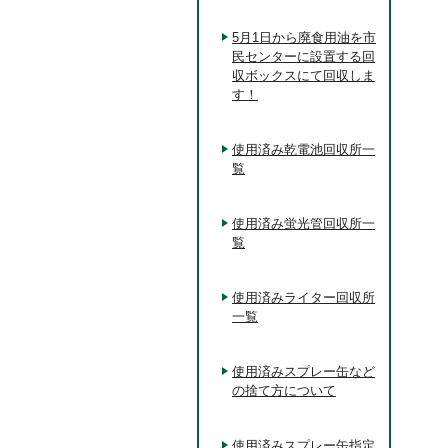
5月1日から廃食用油を市
民センターに設置する回
収ボックスにて回収しま
す！
使用済み乾電池回収所一
覧
使用済み蛍光管回収所一
覧
使用済みライター回収所
一覧
使用済みスプレー缶など
の捨て方について
使用済みスプレー缶指定