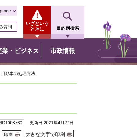
guage
いざという
る質問
目的別検索
ときに
産業・ビジネス
市政情報
 自動車の処理方法
更新日 2021年4月27日
D1003760
大きな文字で印刷
印刷