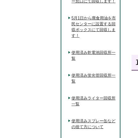
ー窓口にて回収します！
5月1日から廃食用油を市
民センターに設置する回
収ボックスにて回収しま
す！
使用済み乾電池回収所一
覧
使用済み蛍光管回収所一
覧
使用済みライター回収所
一覧
使用済みスプレー缶など
の捨て方について