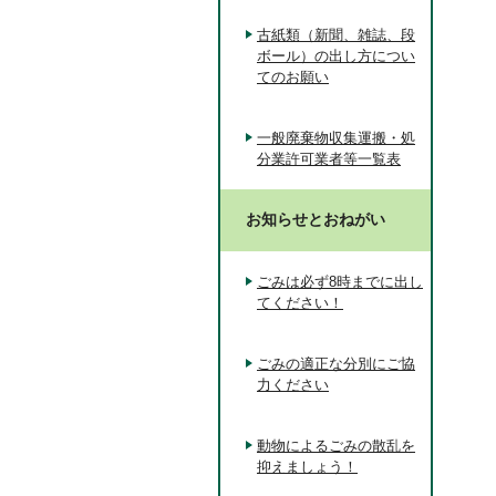
古紙類（新聞、雑誌、段
ボール）の出し方につい
てのお願い
一般廃棄物収集運搬・処
分業許可業者等一覧表
お知らせとおねがい
ごみは必ず8時までに出し
てください！
ごみの適正な分別にご協
力ください
動物によるごみの散乱を
抑えましょう！