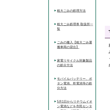
粗大ごみの処理方法
粗大ごみ処理券 取扱所一
覧
ごみの搬入【粗大ごみ運
搬車両の貸出】
家電リサイクル対象製品
の処分方法
モバイルバッテリー、ボ
タン電池、乾電池等の処
分方法
5月1日からリチウムイオ
ン電池などを市民センタ