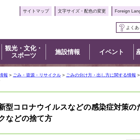
サイトマップ
文字サイズ・配色の変更
Foreign Lan
よくあ
観光・文化・
施設情報
イベント
スポーツ
情報
>
ごみ・資源・リサイクル
>
ごみの分け方・出し方に関する情報
方
新型コロナウイルスなどの感染症対策の
クなどの捨て方