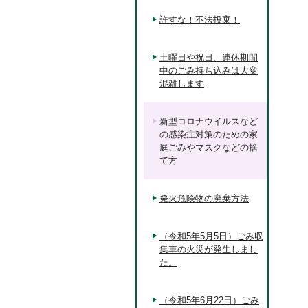
許すな！不法投棄！
土曜日や祝日、連休期間
中のごみ持ち込みは大変
混雑します
新型コロナウイルスなど
の感染症対策のための家
庭ごみやマスクなどの捨
て方
発火危険物の廃棄方法
（令和5年5月5日）ごみ収
集車の火災が発生しまし
た。
（令和5年6月22日）ごみ