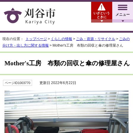
いざという
メニュー
ときに
現在の位置：
トップページ
>
くらしの情報
>
ごみ・資源・リサイクル
>
ごみの
分け方・出し方に関する情報
> Mother's工房 布類の回収と傘の修理屋さん
Mother's工房 布類の回収と傘の修理屋さん
更新日 2022年6月22日
ページID1003770