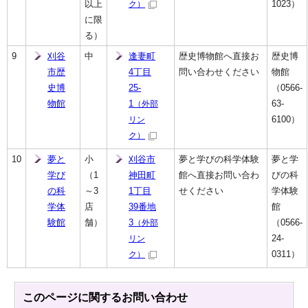
以上
1023）
ク）
に限
る）
9
刈谷
中
逢妻町
歴史博物館へ直接お
歴史博
市歴
4丁目
問い合わせください
物館
史博
25-
（0566-
物館
1
63-
（外部
6100）
リン
ク）
10
夢と
小
刈谷市
夢と学びの科学体験
夢と学
学び
（1
神田町
館へ直接お問い合わ
びの科
の科
～3
1丁目
せください
学体験
学体
店
39番地
館
験館
舗）
3
（0566-
（外部
24-
リン
0311）
ク）
このページに関する
お問い合わせ