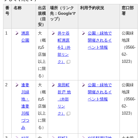
番
名称
出店
場所（リンク
利用予約状況
窓口部
号
規模
先：Googleマ
署
（目
ップ）
安）
1
洲原
大
井ケ谷
公園・緑地で
公園緑
公園
（概
町洲原
開催されるイ
地課
ね5
4-1
ベント情報
（0566-
（外
店舗
62-
部リン
以上
1023）
ク）
に限
る）
2
逢妻
大
泉田町
公園・緑地で
公園緑
川緑
（概
折戸 他
開催されるイ
地課
地・
ね5
ベント情報
（0566-
（外部
逢妻
店舗
62-
リン
川桜
以上
1023）
ク）
づつ
に限
み
る）