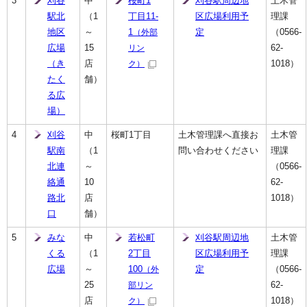
3
刈谷
中
桜町1
刈谷駅周辺地
土木管
駅北
（1
丁目11-
区広場利用予
理課
地区
～
1
定
（0566-
（外部
広場
15
62-
リン
（き
店
1018）
ク）
たく
舗）
る広
場）
4
刈谷
中
桜町1丁目
土木管理課へ直接お
土木管
駅南
（1
問い合わせください
理課
北連
～
（0566-
絡通
10
62-
路北
店
1018）
口
舗）
5
みな
中
若松町
刈谷駅周辺地
土木管
くる
（1
2丁目
区広場利用予
理課
広場
～
100
定
（0566-
（外
25
62-
部リン
店
1018）
ク）