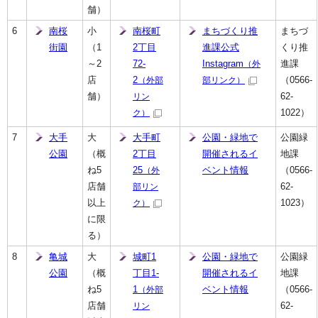
舗）
6
南桜
小
南桜町
まちづくり推
まちづ
街園
（1
2丁目
進課公式
くり推
～2
72-
Instagram
進課
（外
店
2
（0566-
（外部
部リンク）
舗）
62-
リン
1022）
ク）
7
大手
大
大手町
公園・緑地で
公園緑
公園
（概
2丁目
開催されるイ
地課
ね5
25
ベント情報
（0566-
（外
店舗
62-
部リン
以上
1023）
ク）
に限
る）
8
亀城
大
城町1
公園・緑地で
公園緑
公園
（概
丁目1-
開催されるイ
地課
ね5
1
ベント情報
（0566-
（外部
店舗
62-
リン