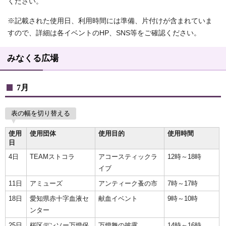
ください。
※記載された使用日、利用時間には準備、片付けが含まれていま
すので、詳細は各イベントのHP、SNS等をご確認ください。
みなくる広場
7月
表の幅を切り替える
使用
使用団体
使用目的
使用時間
日
4日
TEAMストコラ
アコースティックラ
12時～18時
イブ
11日
アミューズ
アンティーク蚤の市
7時～17時
18日
愛知県赤十字血液セ
献血イベント
9時～10時
ンター
25日
桜区デンソー万燈保
万燈舞の披露
14時～16時