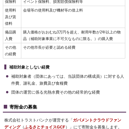
保険料
イベント保険料、損害賠償保険料等
使用料
会場等の使用料及び機材等の借上料
及び賃
借料
備品購
購入価格がおおむね3万円を超え、耐用年数が2年以上の物
入費
品（補助対象事業に不可欠なものに限る。）の購入費
その他
その他市長が必要と認める経費
の経費
補助対象としない経費
補助対象者（団体にあっては、当該団体の構成員）に対する人
件費、謝礼金、旅費及び食糧費
団体の運営に係る光熱水費その他の経常的な経費
寄附金の募集
株式会社トラストバンクが運営する「
ガバメントクラウドファン
ディング
（
ふるさとチョイスGCF
）」にて寄附金を募集します。