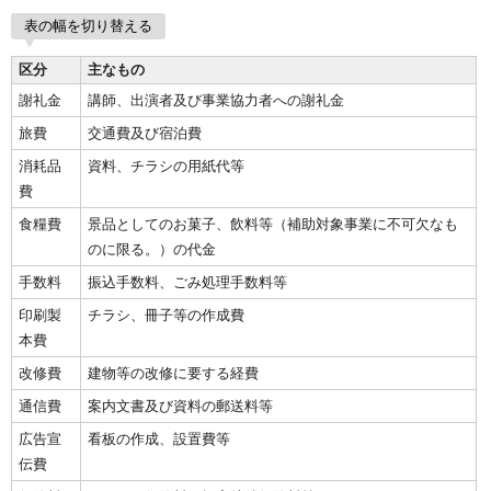
表の幅を切り替える
区分
主なもの
謝礼金
講師、出演者及び事業協力者への謝礼金
旅費
交通費及び宿泊費
消耗品
資料、チラシの用紙代等
費
食糧費
景品としてのお菓子、飲料等（補助対象事業に不可欠なも
のに限る。）の代金
手数料
振込手数料、ごみ処理手数料等
印刷製
チラシ、冊子等の作成費
本費
改修費
建物等の改修に要する経費
通信費
案内文書及び資料の郵送料等
広告宣
看板の作成、設置費等
伝費