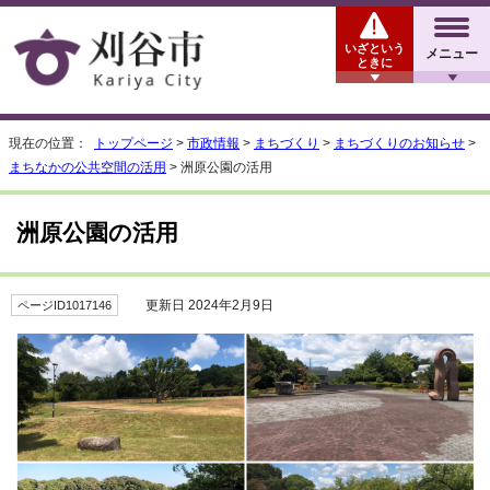
いざという
メニュー
ときに
現在の位置：
トップページ
>
市政情報
>
まちづくり
>
まちづくりのお知らせ
>
まちなかの公共空間の活用
> 洲原公園の活用
洲原公園の活用
更新日 2024年2月9日
ページID1017146