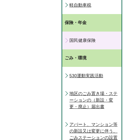
軽自動車税
保険・年金
国民健康保険
ごみ・環境
530運動実践活動
地区のごみ置き場・ステ
ーションの（新設・変
更・廃止）届出書
アパート、マンション等
の新設又は変更に伴う、
ごみステーションの設置