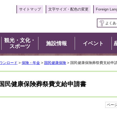
サイトマップ
文字サイズ・配色の変更
Foreign Lan
よくあ
観光・文化・
施設情報
イベント
スポーツ
ウンロード
>
保険・年金
>
国民健康保険
> 国民健康保険葬祭費支給申
国民健康保険葬祭費支給申請書
ページI