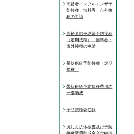
高齢者インフルエンザ予
防接種 無料券・市外接
種の申請
高齢者肺炎球菌予防接種
（定期接種） 無料券・
市外接種の申請
帯状疱疹予防接種（定期
接種）
帯状疱疹予防接種費用の
一部助成
予防接種委任状
風しん抗体検査及び予防
接種費用助成金交付申請