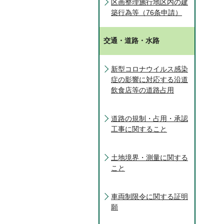
区画整理施行地区内の建
築行為等（76条申請）
交通・道路・水路
新型コロナウイルス感染
症の影響に対応する沿道
飲食店等の道路占用
道路の規制・占用・承認
工事に関すること
土地境界・測量に関する
こと
車両制限令に関する証明
願