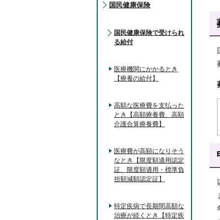
国民健康保険
国民健康保険で受けられ
る給付
医療機関にかかるとき
【療養の給付】
高額な医療費を支払った
とき【高額療養費、高額
介護合算療養費】
医療費が高額になりそう
なとき【限度額適用認定
証、限度額適用・標準負
担額減額認定証】
特定疾病で長期間高額な
治療が続くとき【特定疾