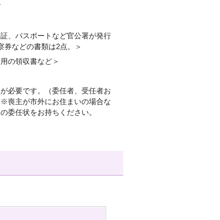
。
許証、パスポートなど官公署が発行
察券などの書類は2点。＞
費用の領収書など＞
状が必要です。（委任者、受任者お
 ※喪主が市外にお住まいの場合な
らの委任状をお持ちください。