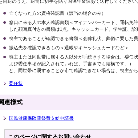
を同封のうえ、封筒に切手を貼り国保年金課あて送付してください
亡くなった方の資格確認書（該当の場合のみ）
窓口に来る人の本人確認書類＜マイナンバーカード、運転免
した顔写真付きの書類は1点。キャッシュカード、学生証、診
喪主であることが確認できる書類＜会葬礼状、葬儀に要した
振込先を確認できるもの＜通帳やキャッシュカードなど＞
喪主または同世帯に属する人以外が手続きする場合は、委任
よび委任事項が記入されていれば、手書きでも結構です。）
ど、同世帯に属することが市で確認できない場合は、喪主か
委任状
関連様式
国民健康保険葬祭費支給申請書
このページに関する
お問い合わせ