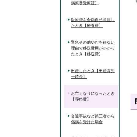
病療養受療証】
医療費を全額自己負担し
たとき【療養費】
緊急その他やむを得ない
理由で移送費用がかかっ
たとき【移送費】
出産したとき【出産育児
一時金】
お亡くなりになったとき
【葬祭費】
交通事故など第三者から
傷病を受けた場合