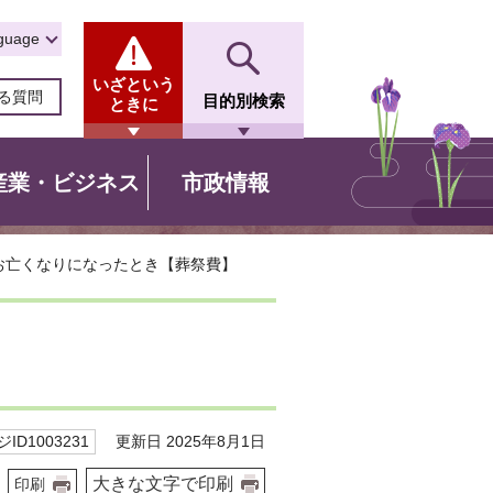
guage
いざという
る質問
目的別検索
ときに
産業・ビジネス
市政情報
 お亡くなりになったとき【葬祭費】
更新日 2025年8月1日
ID1003231
大きな文字で印刷
印刷