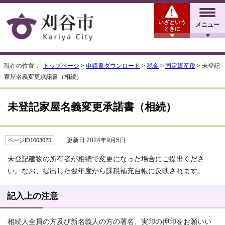
いざという
メニュー
ときに
現在の位置：
トップページ
>
申請書ダウンロード
>
税金
>
固定資産税
> 未登記
家屋名義変更承諾書（相続）
未登記家屋名義変更承諾書（相続）
更新日 2024年9月5日
ページID1003025
未登記建物の所有者が相続で変更になった場合にご提出くださ
い。なお、提出した翌年度から課税補充台帳に反映されます。
記入上の注意
相続人全員の方及び新名義人の方の署名、実印の押印をお願いい