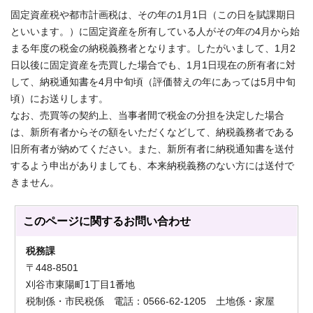
固定資産税や都市計画税は、その年の1月1日（この日を賦課期日
といいます。）に固定資産を所有している人がその年の4月から始
まる年度の税金の納税義務者となります。したがいまして、1月2
日以後に固定資産を売買した場合でも、1月1日現在の所有者に対
して、納税通知書を4月中旬頃（評価替えの年にあっては5月中旬
頃）にお送りします。
なお、売買等の契約上、当事者間で税金の分担を決定した場合
は、新所有者からその額をいただくなどして、納税義務者である
旧所有者が納めてください。また、新所有者に納税通知書を送付
するよう申出がありましても、本来納税義務のない方には送付で
きません。
このページに関する
お問い合わせ
税務課
〒448-8501
刈谷市東陽町1丁目1番地
税制係・市民税係 電話：0566-62-1205 土地係・家屋