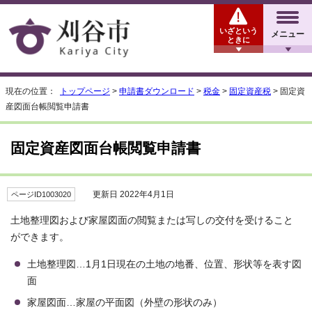
いざという
メニュー
ときに
現在の位置：
トップページ
>
申請書ダウンロード
>
税金
>
固定資産税
> 固定資
産図面台帳閲覧申請書
固定資産図面台帳閲覧申請書
更新日 2022年4月1日
ページID1003020
土地整理図および家屋図面の閲覧または写しの交付を受けること
ができます。
土地整理図…1月1日現在の土地の地番、位置、形状等を表す図
面
家屋図面…家屋の平面図（外壁の形状のみ）