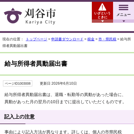
いざという
メニュー
ときに
現在の位置：
トップページ
>
申請書ダウンロード
>
税金
>
市・県民税
> 給与所
得者異動届出書
給与所得者異動届出書
更新日 2026年6月10日
ページID1003008
給与所得者異動届出書は、退職・転勤等の異動があった場合に、
異動があった月の翌月の10日までに提出していただくものです。
記入上の注意
事由により記入方法が異なります。詳しくは、個人の市県民税