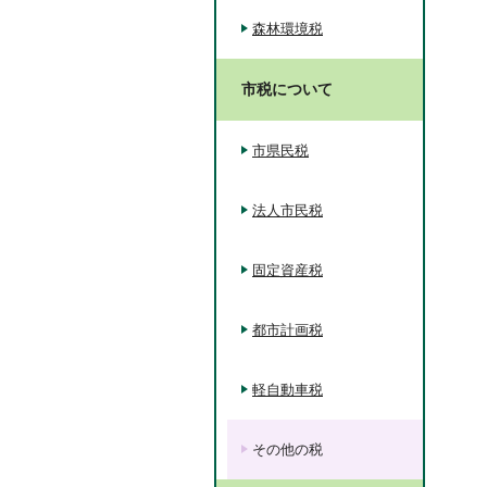
森林環境税
市税について
市県民税
法人市民税
固定資産税
都市計画税
軽自動車税
その他の税