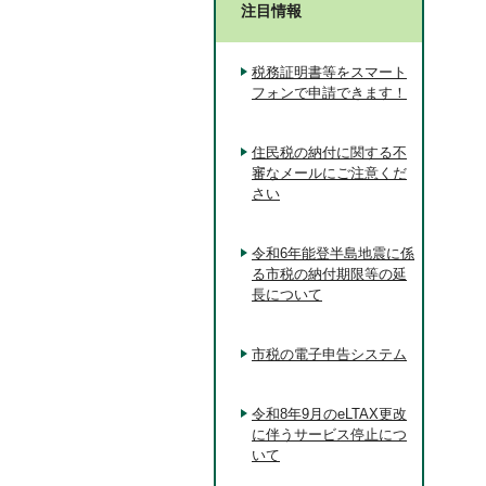
注目情報
税務証明書等をスマート
フォンで申請できます！
住民税の納付に関する不
審なメールにご注意くだ
さい
令和6年能登半島地震に係
る市税の納付期限等の延
長について
市税の電子申告システム
令和8年9月のeLTAX更改
に伴うサービス停止につ
いて