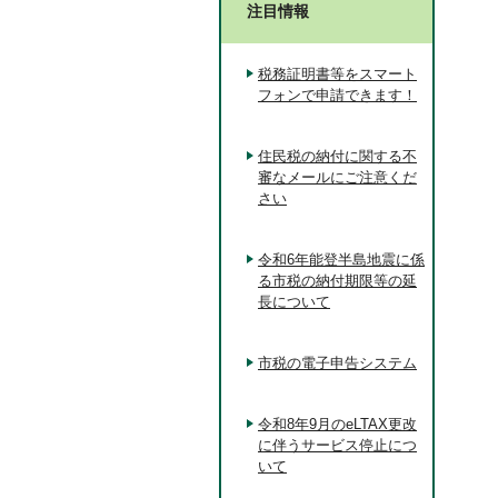
注目情報
税務証明書等をスマート
フォンで申請できます！
住民税の納付に関する不
審なメールにご注意くだ
さい
令和6年能登半島地震に係
る市税の納付期限等の延
長について
市税の電子申告システム
令和8年9月のeLTAX更改
に伴うサービス停止につ
いて