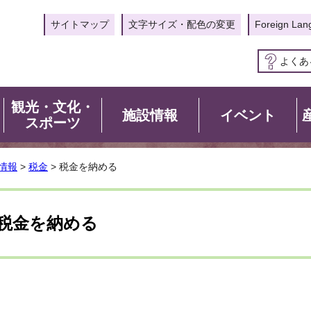
サイトマップ
文字サイズ・配色の変更
Foreign Lan
よくあ
観光・文化・
施設情報
イベント
スポーツ
情報
>
税金
> 税金を納める
税金を納める