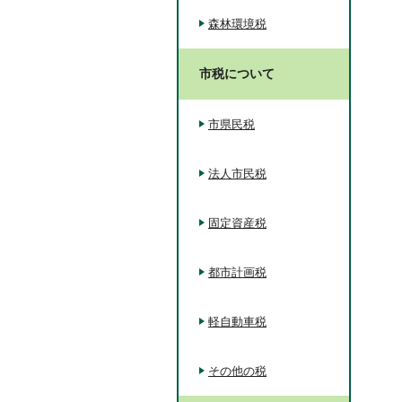
森林環境税
市税について
市県民税
法人市民税
固定資産税
都市計画税
軽自動車税
その他の税