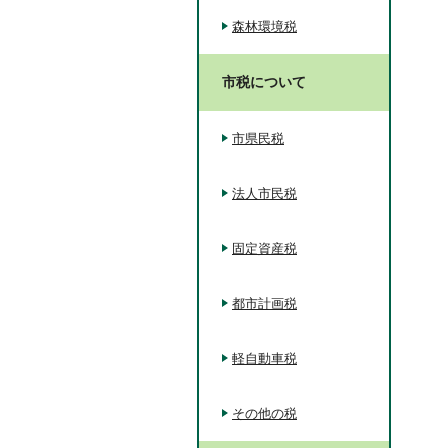
森林環境税
市税について
市県民税
法人市民税
固定資産税
都市計画税
軽自動車税
その他の税