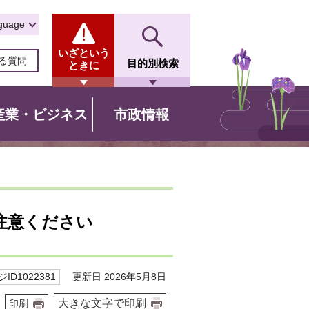
guage
いざという
る質問
目的別検索
ときに
産業・ビジネス
市政情報
注意ください
更新日 2026年5月8日
ID1022381
大きな文字で印刷
印刷