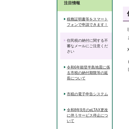
注目情報
税務証明書等をスマート
フォンで申請できます！
住民税の納付に関する不
審なメールにご注意くだ
さい
令和6年能登半島地震に係
る市税の納付期限等の延
長について
市税の電子申告システム
令和8年9月のeLTAX更改
に伴うサービス停止につ
いて