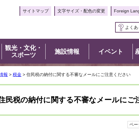
サイトマップ
文字サイズ・配色の変更
Foreign Lan
よくあ
観光・文化・
施設情報
イベント
スポーツ
情報
>
税金
> 住民税の納付に関する不審なメールにご注意ください
住民税の納付に関する不審なメールにご
ページ