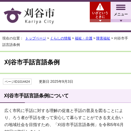
いざという
メニュー
ときに
現在の位置：
トップページ
>
くらしの情報
>
福祉・介護
>
障害福祉
> 刈谷市手
話言語条例
刈谷市手話言語条例
更新日 2025年9月3日
ページID1014424
刈谷市手話言語条例について
広く市民に手話に対する理解の促進と手話の普及を図ることによ
り、ろう者が手話を使って安心して暮らすことができる支え合い
の地域社会を目指すため、「刈谷市手話言語条例」を令和5年6月