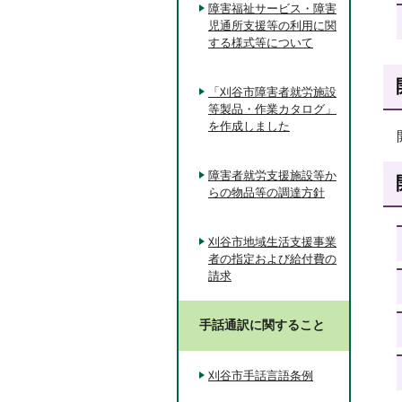
障害福祉サービス・障害
児通所支援等の利用に関
する様式等について
「刈谷市障害者就労施設
等製品・作業カタログ」
を作成しました
障害者就労支援施設等か
らの物品等の調達方針
刈谷市地域生活支援事業
者の指定および給付費の
請求
手話通訳に関すること
刈谷市手話言語条例