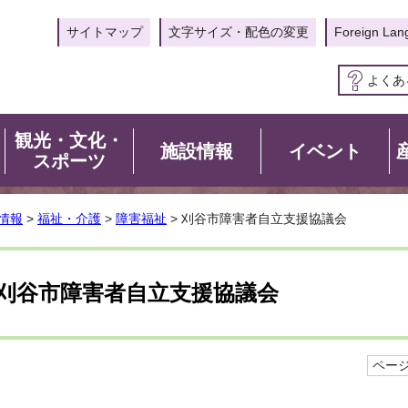
サイトマップ
文字サイズ・配色の変更
Foreign Lan
よくあ
観光・文化・
施設情報
イベント
スポーツ
情報
>
福祉・介護
>
障害福祉
> 刈谷市障害者自立支援協議会
刈谷市障害者自立支援協議会
ページI