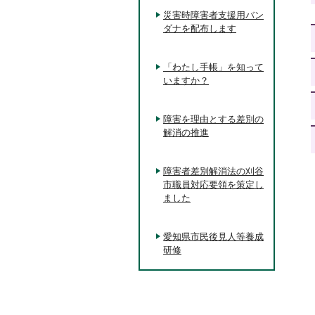
災害時障害者支援用バン
ダナを配布します
「わたし手帳」を知って
いますか？
障害を理由とする差別の
解消の推進
障害者差別解消法の刈谷
市職員対応要領を策定し
ました
愛知県市民後見人等養成
研修