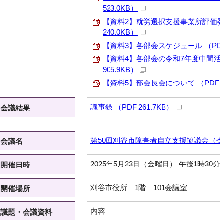
523.0KB）
【資料2】就労選択支援事業所評価委
240.0KB）
【資料3】各部会スケジュール （PDF 
【資料4】各部会の令和7年度中間活
905.9KB）
【資料5】部会長会について （PDF 2
議事録 （PDF 261.7KB）
会議結果
第50回刈谷市障害者自立支援協議会（令
会議名
2025年5月23日（金曜日） 午後1時30
開催日時
刈谷市役所 1階 101会議室
開催場所
内容
議題・会議資料