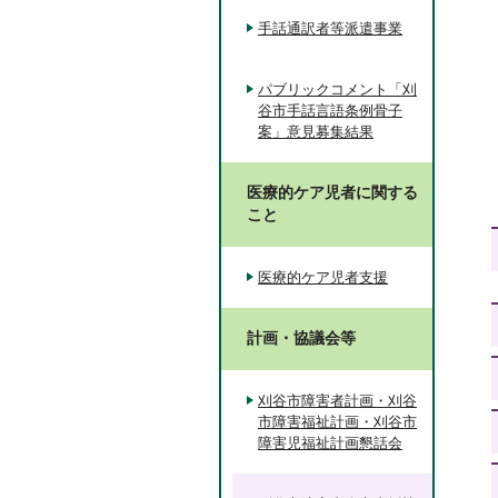
手話通訳者等派遣事業
パブリックコメント「刈
谷市手話言語条例骨子
案」意見募集結果
医療的ケア児者に関する
こと
医療的ケア児者支援
計画・協議会等
刈谷市障害者計画・刈谷
市障害福祉計画・刈谷市
障害児福祉計画懇話会