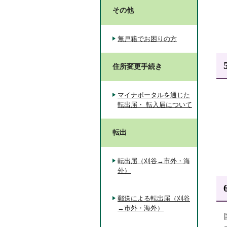
その他
無戸籍でお困りの方
住所変更手続き
マイナポータルを通じた
転出届・ 転入届について
転出
転出届（刈谷→市外・海
外）
郵送による転出届（刈谷
→市外・海外）