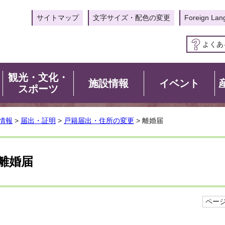
サイトマップ
文字サイズ・配色の変更
Foreign Lan
よくあ
観光・文化・
施設情報
イベント
スポーツ
情報
>
届出・証明
>
戸籍届出・住所の変更
> 離婚届
離婚届
ページI