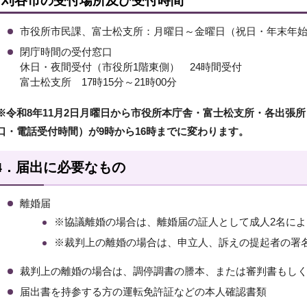
刈谷市の受付場所及び受付時間
市役所市民課、富士松支所：月曜日～金曜日（祝日・年末年始を除
閉庁時間の受付窓口
休日・夜間受付（市役所1階東側） 24時間受付
富士松支所 17時15分～21時00分
※令和8年11月2日月曜日から市役所本庁舎・富士松支所・各出張
口・電話受付時間）が9時から16時までに変わります。
4．届出に必要なもの
離婚届
※協議離婚の場合は、離婚届の証人として成人2名に
※裁判上の離婚の場合は、申立人、訴えの提起者の署
裁判上の離婚の場合は、調停調書の謄本、または審判書もし
届出書を持参する方の運転免許証などの本人確認書類