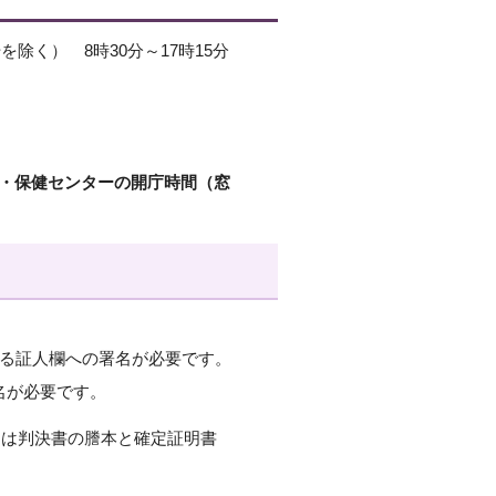
く） 8時30分～17時15分
所・保健センターの開庁時間（窓
よる証人欄への署名が必要です。
名が必要です。
くは判決書の謄本と確定証明書