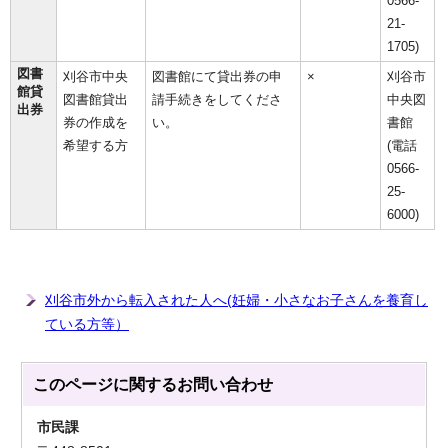
0566-
21-
1705)
図書
刈谷市中央
図書館にて貸出券の申
×
刈谷市
館貸
図書館貸出
請手続きをしてくださ
中央図
出券
券の作成を
い。
書館
希望する方
(電話
0566-
25-
6000)
刈谷市外から転入された人へ(妊婦・小さなお子さんを養育し
ている方等）
このページに関する
お問い合わせ
市民課