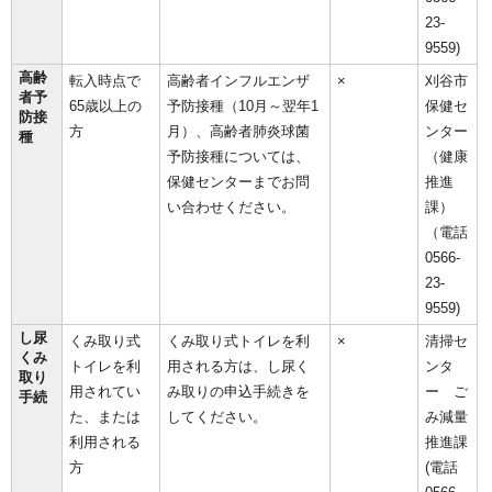
23-
9559)
高齢
転入時点で
高齢者インフルエンザ
×
刈谷市
者予
65歳以上の
予防接種（10月～翌年1
保健セ
防接
方
月）、高齢者肺炎球菌
ンター
種
予防接種については、
（健康
保健センターまでお問
推進
い合わせください。
課）
（電話
0566-
23-
9559)
し尿
くみ取り式
くみ取り式トイレを利
×
清掃セ
くみ
トイレを利
用される方は、し尿く
ンタ
取り
用されてい
み取りの申込手続きを
ー ご
手続
た、または
してください。
み減量
利用される
推進課
方
(電話