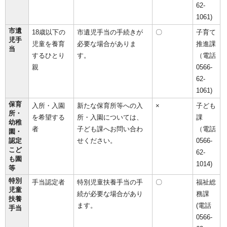
62-
1061)
市遺
18歳以下の
市遺児手当の手続きが
〇
子育て
児手
児童を養育
必要な場合がありま
推進課
当
するひとり
す。
（電話
親
0566-
62-
1061)
保育
入所・入園
新たな保育所等への入
×
子ども
所・
を希望する
所・入園については、
課
幼稚
者
子ども課へお問い合わ
（電話
園・
認定
せください。
0566-
こど
62-
も園
1014)
等
特別
手当認定者
特別児童扶養手当の手
〇
福祉総
児童
続が必要な場合があり
務課
扶養
ます。
(電話
手当
0566-