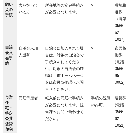
飼い
犬を飼って
所在地等の変更手続き
×
環境推
犬の
いる方
が必要となります。
進課
手続
（電話
0566-
62-
1017)
自治
自治会未加
自治会に加入される場
×
市民協
会入
入世帯
合は、対象の自治会で
働課
会手
手続きをしてくださ
(電話
続
い。対象の自治会の確
0566-
認は、市ホームページ
95-
又は市民協働課へお問
0002)
合せください。
市営
同居予定者
転入前に同居の手続き
手続の説明
建築課
住
が必要になります。担
のみ可。
(電話
宅・
当課へお問い合わせく
0566-
特定
公共
ださい。
62-
賃貸
1021)
住宅