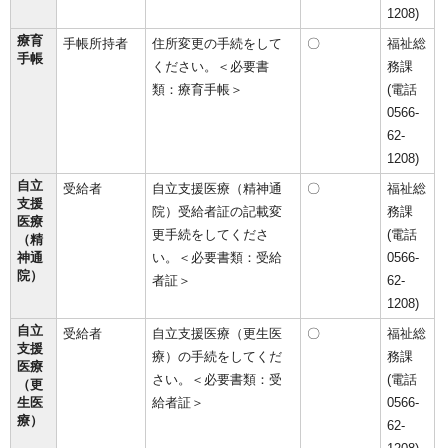
1208)
療育
手帳所持者
住所変更の手続をして
〇
福祉総
手帳
ください。＜必要書
務課
類：療育手帳＞
(電話
0566-
62-
1208)
自立
受給者
自立支援医療（精神通
〇
福祉総
支援
院）受給者証の記載変
務課
医療
更手続をしてくださ
(電話
（精
神通
い。＜必要書類：受給
0566-
院）
者証＞
62-
1208)
自立
受給者
自立支援医療（更生医
〇
福祉総
支援
療）の手続をしてくだ
務課
医療
さい。＜必要書類：受
(電話
（更
生医
給者証＞
0566-
療）
62-