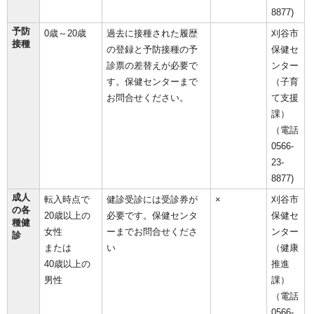
8877)
予防
0歳～20歳
過去に接種された履歴
刈谷市
接種
の登録と予防接種の予
保健セ
診票の差替えが必要で
ンター
す。保健センターまで
（子育
お問合せください。
て支援
課）
（電話
0566-
23-
8877)
成人
転入時点で
健診受診には受診券が
×
刈谷市
の各
20歳以上の
必要です。保健センタ
保健セ
種健
女性
ーまでお問合せくださ
ンター
診
または
い
（健康
40歳以上の
推進
男性
課）
（電話
0566‐