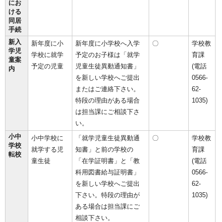
にお
ける
同居
手続
新入
新年度に小
新年度に小学校へ入学
〇
学校教
学児
学校に就学
予定のお子様は「就学
育課
童案
予定の児童
児童生徒異動通知書」
(電話
内
を新しい学校へご提出
0566-
またはご連絡下さい。
62-
特段の理由がある場合
1035)
は担当課にご相談下さ
い。
小中
小中学校に
「就学児童生徒異動通
〇
学校教
学校
就学する児
知書」と前の学校の
育課
転校
童生徒
「在学証明書」と「教
(電話
科用図書給与証明書」
0566-
を新しい学校へご提出
62-
下さい。特段の理由が
1035)
ある場合は担当課にご
相談下さい。