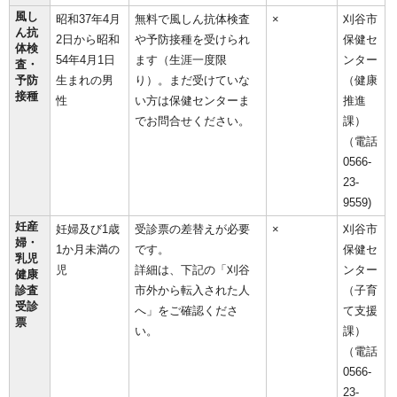
風し
昭和37年4月
無料で風しん抗体検査
×
刈谷市
ん抗
2日から昭和
や予防接種を受けられ
保健セ
体検
54年4月1日
ます（生涯一度限
ンター
査・
予防
生まれの男
り）。まだ受けていな
（健康
接種
性
い方は保健センターま
推進
でお問合せください。
課）
（電話
0566-
23-
9559)
妊産
妊婦及び1歳
受診票の差替えが必要
×
刈谷市
婦・
1か月未満の
です。
保健セ
乳児
児
詳細は、下記の「刈谷
ンター
健康
診査
市外から転入された人
（子育
受診
へ」をご確認くださ
て支援
票
い。
課）
（電話
0566-
23-