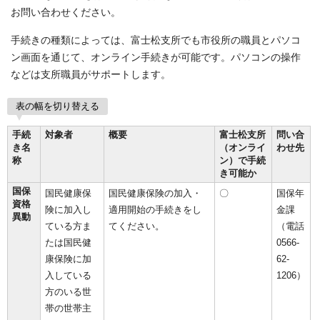
お問い合わせください。
手続きの種類によっては、富士松支所でも市役所の職員とパソコ
ン画面を通じて、オンライン手続きが可能です。パソコンの操作
などは支所職員がサポートします。
表の幅を切り替える
手続
対象者
概要
富士松支所
問い合
き名
（オンライ
わせ先
称
ン）で手続
き可能か
国保
国民健康保
国民健康保険の加入・
〇
国保年
資格
険に加入し
適用開始の手続きをし
金課
異動
ている方ま
てください。
（電話
たは国民健
0566-
康保険に加
62-
入している
1206）
方のいる世
帯の世帯主