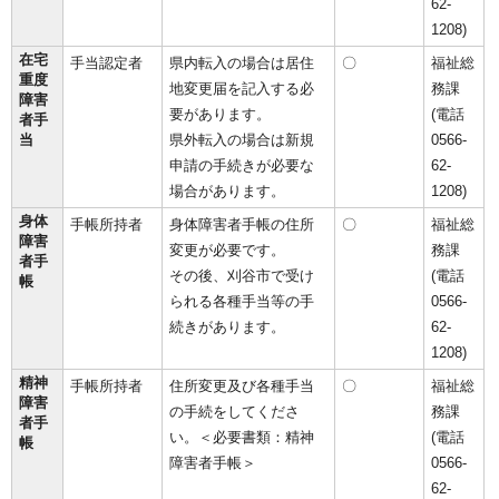
62-
1208)
在宅
手当認定者
県内転入の場合は居住
〇
福祉総
重度
地変更届を記入する必
務課
障害
要があります。
(電話
者手
当
県外転入の場合は新規
0566-
申請の手続きが必要な
62-
場合があります。
1208)
身体
手帳所持者
身体障害者手帳の住所
〇
福祉総
障害
変更が必要です。
務課
者手
その後、刈谷市で受け
(電話
帳
られる各種手当等の手
0566-
続きがあります。
62-
1208)
精神
手帳所持者
住所変更及び各種手当
〇
福祉総
障害
の手続をしてくださ
務課
者手
い。＜必要書類：精神
(電話
帳
障害者手帳＞
0566-
62-