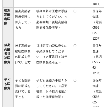
1011）
後期
後期高齢者
後期高齢者医療の手続
〇
国保年
高齢
医療保険に
きをしてください。＜
金課
者医
加入してい
必要書類：後期高齢者
（電話
療
る方
医療被保険者証＞
0566-
62-
1207）
後期
後期高齢者
福祉医療の資格喪失の
〇
国保年
高齢
福祉医療費
手続きをしてくださ
金課
者福
の助成を受
い。＜必要書類：該当
（電話
祉医
療費
けている方
医療費受給者証＞
0566-
62-
1207）
子ど
子ども医療
子ども医療の手続きを
〇
国保年
も医
費の助成を
してください。＜必要
金課
療費
受けている
書類：お子様の名前が
（電話
子ども
載った健康保険証＞
0566-
62-