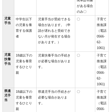
廃車証明書
がある場合
のみ〇
児童
中学生以下
児童手当が受給できる
〇
子育て
手当
の児童を養
場合があります。（申
推進課
育する保護
請が遅れると受給でき
（電話
者
ない月が発生する場合
0566-
があります。）
62-
1061)
児童
18歳以下の
児童扶養手当の手続き
〇
子育て
扶養
児童を養育
が必要な場合がありま
推進課
手当
するひとり
す。
（電話
親
0566-
62-
1061)
県遺
18歳以下の
県遺児手当の手続きが
〇
子育て
児手
児童を養育
必要な場合がありま
推進課
当
するひとり
す。
（電話
親
0566-