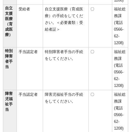
1208)
自立
受給者
自立支援医療（育成医
〇
福祉総
支援
療）の手続をしてくだ
務課
医療
さい。＜必要書類：受
(電話
（育
成医
給者証＞
0566-
療）
62-
1208)
特別
手当認定者
特別障害者手当の手続
〇
福祉総
障害
をしてください。
務課
者手
(電話
当
0566-
62-
1208)
障害
手当認定者
障害児福祉手当の手続
〇
福祉総
児福
をしてください。
務課
祉手
(電話
当
0566-
62-
1208)