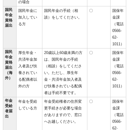
の場合
国民
国民年金に
国民年金の手続（相
〇
国保年
年金
加入してい
談）をしてください。
金課
資格
る方
（電話
届出
0566-
62-
1011）
国民
厚生年金・
20歳以上60歳未満の方
〇
国保年
年金
共済年金加
は、国民年金の手続
金課
資格
入者及び扶
（相談）をしてくださ
（電話
届出
（海
養されてい
い。ただし、厚生年
0566-
外）
る配偶者以
金・共済年金加入者及
62-
外の方
び扶養されている配偶
1011）
者は手続不要です。
年金
年金を受給
年金受給権者の住所変
〇
国保年
受給
している方
更手続きが必要な場合
金課
者届
がありますので、窓口
（電話
出
へお越しください。
0566-
62-