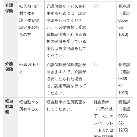
介護
転入前市町
介護保険サービスを利
〇
長寿課
保険
村で要介
用するためには、認定
（電話
護・要支援
申請を行ってくださ
0566-
認定をお持
い。＜必要書類：受給
62-
ちの方
資格証明書＞利用者負
1013)
担の軽減を受けている
場合は再度申請をして
ください。
介護
65歳以上の
介護保険被保険者証が
〇
長寿課
保険
方
届きますので、介護が
（電話
必要になられた場合
0566-
は、認定申請を行って
62-
ください。
1013)
軽自
軽自動車を
軽自動車の住所変更を
軽自動車
税務課
動車
所有する方
してください。
（125cc以
（電話
税
下）で、ナ
0566-
ンバープレ
62-
ートまたは
1205)