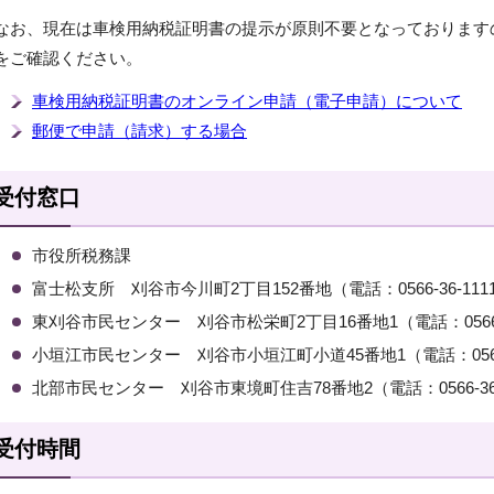
なお、現在は車検用納税証明書の提示が原則不要となっております
をご確認ください。
車検用納税証明書のオンライン申請（電子申請）について
郵便で申請（請求）する場合
受付窓口
市役所税務課
富士松支所 刈谷市今川町2丁目152番地（電話：0566-36-111
東刈谷市民センター 刈谷市松栄町2丁目16番地1（電話：0566-2
小垣江市民センター 刈谷市小垣江町小道45番地1（電話：0566-2
北部市民センター 刈谷市東境町住吉78番地2（電話：0566-36-
受付時間