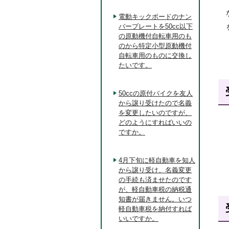
電動キックボードのナン
バープレートを50cc以下
の原動機付自転車用のも
のから特定小型原動機付
自転車用のものに交換し
たいです。
50ccの原付バイクを友人
から譲り受けたので名義
を変更したいのですが、
どのようにすればいいの
ですか。
4月下旬に軽自動車を知人
から譲り受け、名義変更
の手続も済ませたのです
が、軽自動車税の納税通
知書が届きません。いつ
軽自動車税を納付すれば
いいですか。