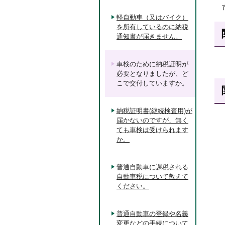
軽自動車（又はバイク）
を所有しているのに納税
通知書が届きません。
車検のために納税証明が
必要となりましたが、ど
こで交付していますか。
納税証明書(継続検査用)が
届かないのですが、無く
ても車検は受けられます
か。
普通自動車に課税される
自動車税について教えて
ください。
普通自動車の登録や名義
変更などの手続について