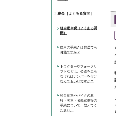
税金［よくある質問］
軽自動車税［よくある質
問］
廃車の手続きは郵送でも
可能ですか？
トラクターやフォークリ
フトなどは、公道を走ら
なければナンバーを付け
なくてもいいですか？
軽自動車やバイクの取
得・廃車・名義変更等の
手続について、教えてく
ださい。