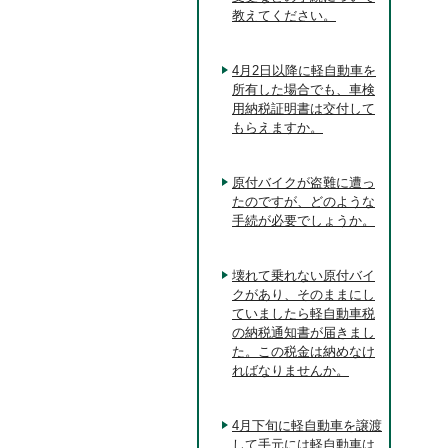
教えてください。
4月2日以降に軽自動車を
所有した場合でも、車検
用納税証明書は交付して
もらえますか。
原付バイクが盗難に遭っ
たのですが、どのような
手続が必要でしょうか。
壊れて乗れない原付バイ
クがあり、そのままにし
ていましたら軽自動車税
の納税通知書が届きまし
た。この税金は納めなけ
ればなりませんか。
4月下旬に軽自動車を譲渡
して手元には軽自動車は