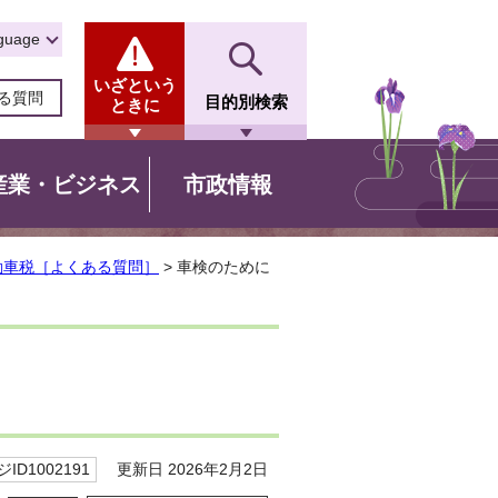
guage
いざという
る質問
目的別検索
ときに
産業・ビジネス
市政情報
動車税［よくある質問］
> 車検のために
更新日 2026年2月2日
ID1002191