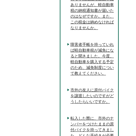
ありませんが、軽自動車
税の納税通知書が届いた
のはなぜですか。また、
この税金は納めなければ
なりませんか。
障害者手帳を持っていれ
ば軽自動車税が減免にな
ると聞きました。今度、
軽自動車を購入する予定
のため、減免制度につい
て教えてください。
市外の友人に原付バイク
を譲渡したいのですがど
うしたらいいですか。
転入した際に、市外のナ
ンバーをつけたままの原
付バイクを持ってきまし
た。どんな手続きが必要