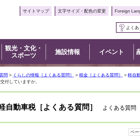
サイトマップ
文字サイズ・配色の変更
Foreign Lan
よくあ
観光・文化・
施設情報
イベント
スポーツ
質問
>
くらしの情報［よくある質問］
>
税金［よくある質問］
>
軽自
で交付していますか。
軽自動車税［よくある質問］
よくある質問
ページ