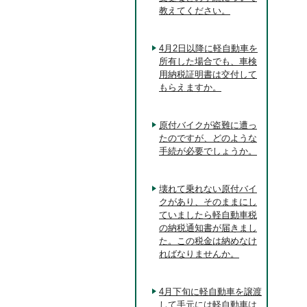
教えてください。
4月2日以降に軽自動車を
所有した場合でも、車検
用納税証明書は交付して
もらえますか。
原付バイクが盗難に遭っ
たのですが、どのような
手続が必要でしょうか。
壊れて乗れない原付バイ
クがあり、そのままにし
ていましたら軽自動車税
の納税通知書が届きまし
た。この税金は納めなけ
ればなりませんか。
4月下旬に軽自動車を譲渡
して手元には軽自動車は