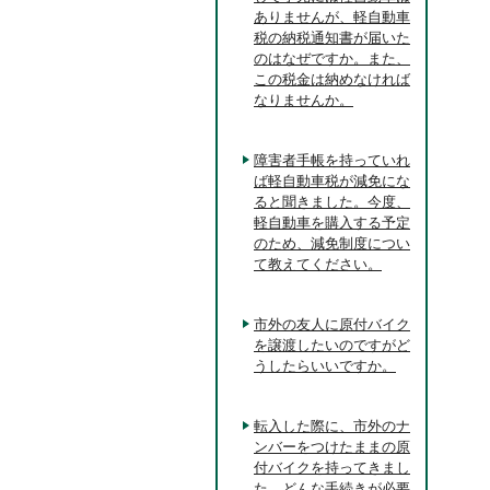
ありませんが、軽自動車
税の納税通知書が届いた
のはなぜですか。また、
この税金は納めなければ
なりませんか。
障害者手帳を持っていれ
ば軽自動車税が減免にな
ると聞きました。今度、
軽自動車を購入する予定
のため、減免制度につい
て教えてください。
市外の友人に原付バイク
を譲渡したいのですがど
うしたらいいですか。
転入した際に、市外のナ
ンバーをつけたままの原
付バイクを持ってきまし
た。どんな手続きが必要