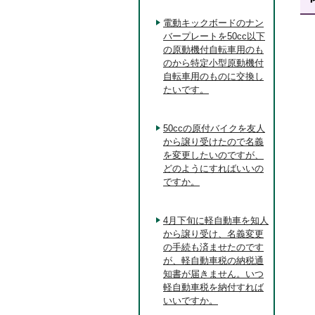
電動キックボードのナン
バープレートを50cc以下
の原動機付自転車用のも
のから特定小型原動機付
自転車用のものに交換し
たいです。
50ccの原付バイクを友人
から譲り受けたので名義
を変更したいのですが、
どのようにすればいいの
ですか。
4月下旬に軽自動車を知人
から譲り受け、名義変更
の手続も済ませたのです
が、軽自動車税の納税通
知書が届きません。いつ
軽自動車税を納付すれば
いいですか。