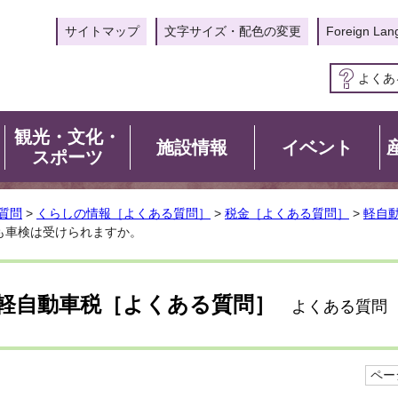
サイトマップ
文字サイズ・配色の変更
Foreign Lan
よくあ
観光・文化・
施設情報
イベント
スポーツ
質問
>
くらしの情報［よくある質問］
>
税金［よくある質問］
>
軽自
も車検は受けられますか。
軽自動車税［よくある質問］
よくある質問
ページ