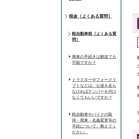
税金［よくある質問］
軽自動車税［よくある質
問］
廃車の手続きは郵送でも
可能ですか？
トラクターやフォークリ
フトなどは、公道を走ら
なければナンバーを付け
なくてもいいですか？
軽自動車やバイクの取
得・廃車・名義変更等の
手続について、教えてく
ださい。