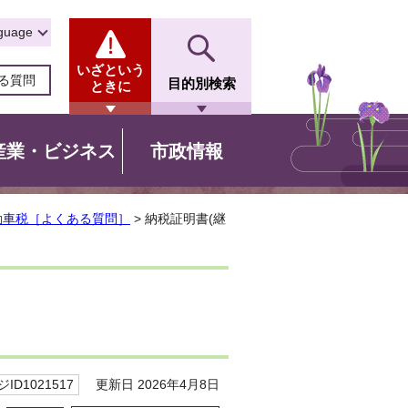
guage
いざという
る質問
目的別検索
ときに
産業・ビジネス
市政情報
動車税［よくある質問］
> 納税証明書(継
更新日 2026年4月8日
ID1021517