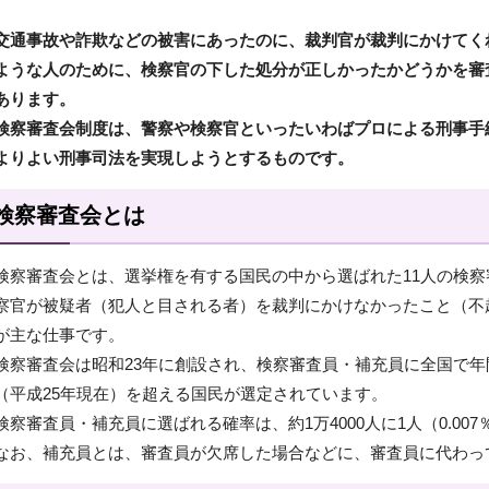
交通事故や詐欺などの被害にあったのに、裁判官が裁判にかけてく
ような人のために、検察官の下した処分が正しかったかどうかを審
あります。
検察審査会制度は、警察や検察官といったいわばプロによる刑事手
よりよい刑事司法を実現しようとするものです。
検察審査会とは
検察審査会とは、選挙権を有する国民の中から選ばれた11人の検
察官が被疑者（犯人と目される者）を裁判にかけなかったこと（不
が主な仕事です。
検察審査会は昭和23年に創設され、検察審査員・補充員に全国で年間
（平成25年現在）を超える国民が選定されています。
検察審査員・補充員に選ばれる確率は、約1万4000人に1人（0.00
なお、補充員とは、審査員が欠席した場合などに、審査員に代わっ