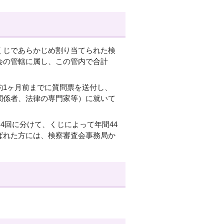
くじであらかじめ割り当てられた検
会の管轄に属し、この管内で合計
約1ヶ月前までに質問票を送付し、
関係者、法律の専門家等）に就いて
年4回に分けて、くじによって年間44
ばれた方には、検察審査会事務局か