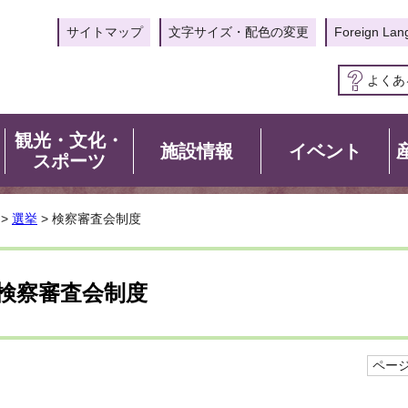
サイトマップ
文字サイズ・配色の変更
Foreign Lan
よくあ
観光・文化・
施設情報
イベント
スポーツ
>
選挙
> 検察審査会制度
検察審査会制度
ページI