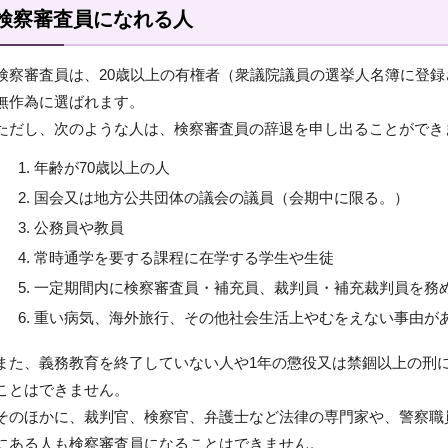
検察審査員になれる人
検察審査員は、20歳以上の有権者（衆議院議員の選挙人名簿に登
無作為に選ばれます。
ただし、次のような人は、検察審査員の辞退を申し出ることができ
年齢が70歳以上の人
国会又は地方公共団体の議会の議員（会期中に限る。）
公務員や教員
常時通学を要する課程に在学する学生や生徒
一定期間内に検察審査員・補充員、裁判員・補充裁判員を務
重い病気、海外旅行、その他社会生活上やむをえない事由が
また、義務教育を終了していない人や1年の懲役又は禁錮以上の刑
ことはできません。
そのほかに、裁判官、検察官、弁護士など法律の専門家や、警察職
にある人も検察審査員になることはできません。