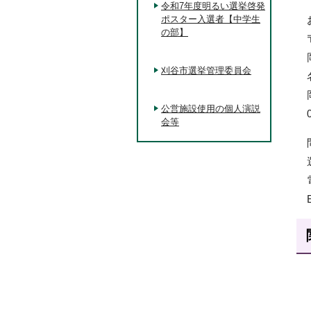
令和7年度明るい選挙啓発
ポスター入選者【中学生
の部】
刈谷市選挙管理委員会
公営施設使用の個人演説
会等