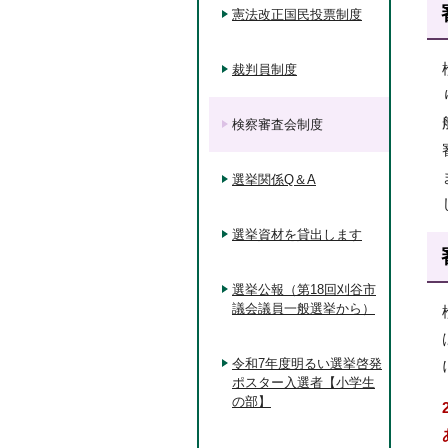
憲法改正国民投票制度
裁判員制度
検察審査会制度
選挙関係Q＆A
選挙資材を貸出します
選挙公報（第18回刈谷市
議会議員一般選挙から）
令和7年度明るい選挙啓発
ポスター入選者【小学生
の部】