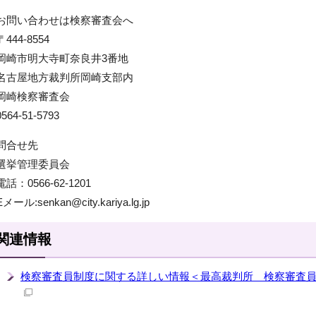
お問い合わせは検察審査会へ
〒444-8554
岡崎市明大寺町奈良井3番地
名古屋地方裁判所岡崎支部内
岡崎検察審査会
0564-51-5793
問合せ先
選挙管理委員会
電話：0566-62-1201
Eメール:senkan@city.kariya.lg.jp
関連情報
検察審査員制度に関する詳しい情報＜最高裁判所 検察審査