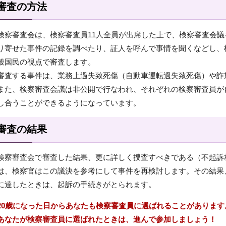
審査の方法
検察審査会は、検察審査員11人全員が出席した上で、検察審査会
り寄せた事件の記録を調べたり、証人を呼んで事情を聞くなどし、
般国民の視点で審査します。
審査する事件は、業務上過失致死傷（自動車運転過失致死傷）や詐
また、検察審査会議は非公開で行なわれ、それぞれの検察審査員が
し合うことができるようになっています。
審査の結果
検察審査会で審査した結果、更に詳しく捜査すべきである（不起訴
は、検察官はこの議決を参考にして事件を再検討します。その結果
に達したときは、起訴の手続きがとられます。
20歳になった日からあなたも検察審査員に選ばれることがあります
あなたが検察審査員に選ばれたときは、進んで参加しましょう！