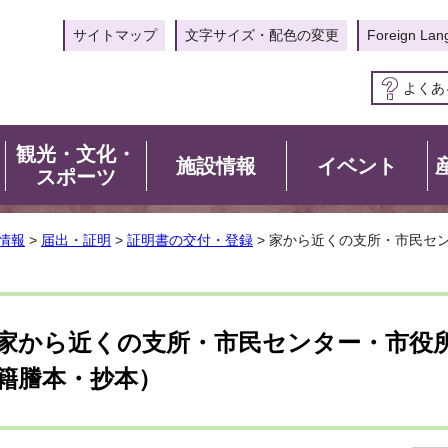
サイトマップ
文字サイズ・配色の変更
Foreign Lan
よくあ
観光・文化・
施設情報
イベント
スポーツ
情報
>
届出・証明
>
証明書の交付・登録
> 家から近くの支所・市民セ
家から近くの支所・市民センター・市役
籍謄本・抄本）