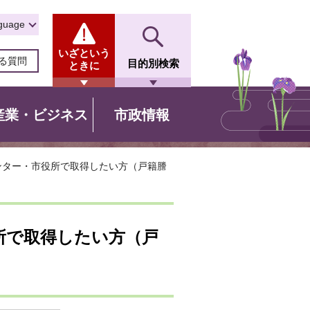
guage
いざという
る質問
目的別検索
ときに
産業・ビジネス
市政情報
ンター・市役所で取得したい方（戸籍謄
所で取得したい方（戸