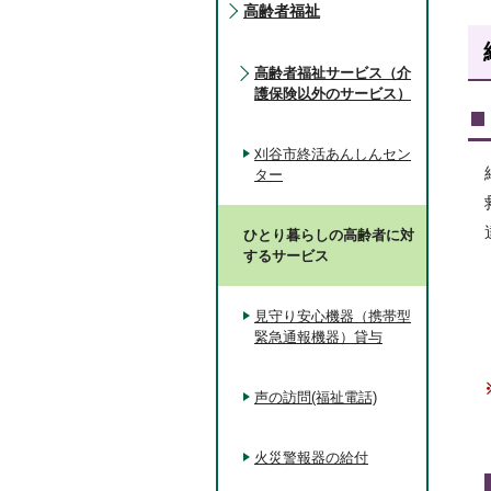
高齢者福祉
高齢者福祉サービス（介
護保険以外のサービス）
刈谷市終活あんしんセン
ター
ひとり暮らしの高齢者に対
するサービス
見守り安心機器（携帯型
緊急通報機器）貸与
声の訪問(福祉電話)
火災警報器の給付