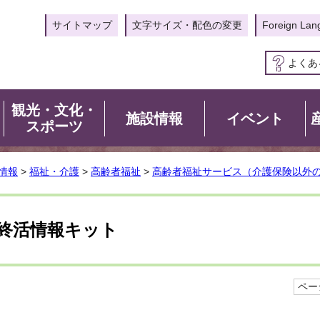
サイトマップ
文字サイズ・配色の変更
Foreign Lan
よくあ
観光・文化・
施設情報
イベント
スポーツ
情報
>
福祉・介護
>
高齢者福祉
>
高齢者福祉サービス（介護保険以外
終活情報キット
ページ