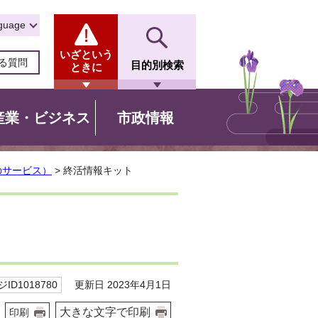
guage
いざという
る質問
目的別検索
ときに
産業・ビジネス
市政情報
のサービス）
> 終活情報キット
更新日 2023年4月1日
ID1018780
大きな文字で印刷
印刷