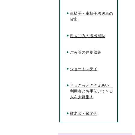
車椅子・車椅子移送車の
貸出
粗大ごみの搬出補助
ごみ等の戸別収集
ショートステイ
ちょこっとささえあい
利用者とお手伝いできる
人を大募集！
敬老金・敬老会